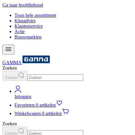
Ga naar hoofdinhoud
Toon hele assortiment
Klusadvies
Klantenservice
Actie
Bouwmarkten
GAMMA
Zoeken
Zoeken
Inloggen
Favorieten
,
0 artikelen
Winkelwagen
,
0 artikelen
Zoeken
Zoeken