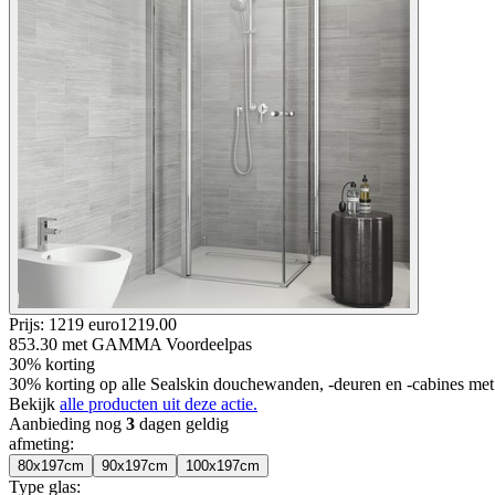
Prijs: 1219 euro
1219
.
00
853.30
met GAMMA Voordeelpas
30% korting
30% korting op alle Sealskin douchewanden, -deuren en -cabines 
Bekijk
alle producten uit deze actie.
Aanbieding nog
3
dagen geldig
afmeting
:
80x197cm
90x197cm
100x197cm
Type glas
: