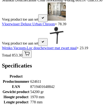
Sealskin Douchecabine Code Hoekinstap 4-delig 80x197 cm
853.30
Voeg product toe aan set
Vloerwisser Deluxe Urban Chroom
+ 78.39
Voeg product toe aan set
Wenko Vacuum-Loc douchewisser mat zwart staal
+ 23.19
Totaal 853.30
Specificaties
Product
Productnummer
624611
EAN
8719401648842
Gewicht product
54200 gr
Hoogte product
1970 mm
Lengte product
778 mm