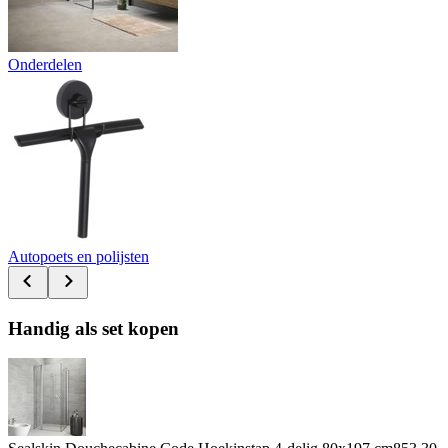
Onderdelen
Autopoets en polijsten
Handig als set kopen