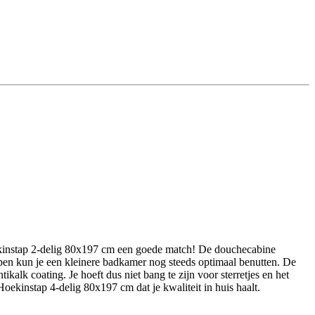
kinstap 2-delig 80x197 cm een goede match! De douchecabine
pen kun je een kleinere badkamer nog steeds optimaal benutten. De
alk coating. Je hoeft dus niet bang te zijn voor sterretjes en het
ekinstap 4-delig 80x197 cm dat je kwaliteit in huis haalt.