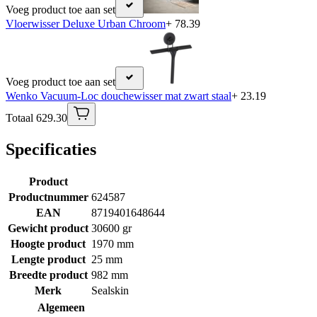
Voeg product toe aan set
Vloerwisser Deluxe Urban Chroom
+ 78.39
Voeg product toe aan set
Wenko Vacuum-Loc douchewisser mat zwart staal
+ 23.19
Totaal 629.30
Specificaties
Product
Productnummer
624587
EAN
8719401648644
Gewicht product
30600 gr
Hoogte product
1970 mm
Lengte product
25 mm
Breedte product
982 mm
Merk
Sealskin
Algemeen