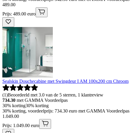
489
.
00
Prijs: 489.00 euro
Sealskin Douchecabine met Swingdeur I AM 100x200 cm Chroom
(
1
)
Beoordeeld met 3.0 van de 5 sterren, 1 klantreview
734.30
met GAMMA Voordeelpas
30% korting
30% korting
30% korting, voordeelprijs: 734.30 euro met GAMMA Voordeelpas
1
.
049
.
00
Prijs: 1.049.00 euro