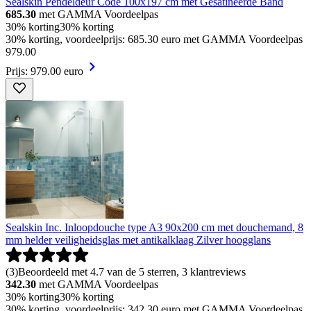
Sealskin Pendeldeur Code 100x197 cm met Gesatineerde Band
685.30
met GAMMA Voordeelpas
30% korting
30% korting
30% korting, voordeelprijs: 685.30 euro met GAMMA Voordeelpas
979
.
00
Prijs: 979.00 euro
Sealskin Inc. Inloopdouche type A3 90x200 cm met douchemand, 8
mm helder veiligheidsglas met antikalklaag Zilver hoogglans
(
3
)
Beoordeeld met 4.7 van de 5 sterren, 3 klantreviews
342.30
met GAMMA Voordeelpas
30% korting
30% korting
30% korting, voordeelprijs: 342.30 euro met GAMMA Voordeelpas