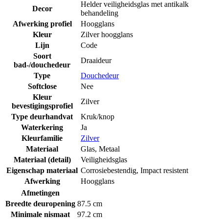
Helder veiligheidsglas met antikalk
Decor
behandeling
Afwerking profiel
Hoogglans
Kleur
Zilver hoogglans
Lijn
Code
Soort
Draaideur
bad-/douchedeur
Type
Douchedeur
Softclose
Nee
Kleur
Zilver
bevestigingsprofiel
Type deurhandvat
Kruk/knop
Waterkering
Ja
Kleurfamilie
Zilver
Materiaal
Glas
,
Metaal
Materiaal (detail)
Veiligheidsglas
Eigenschap materiaal
Corrosiebestendig
,
Impact resistent
Afwerking
Hoogglans
Afmetingen
Breedte deuropening
87.5 cm
Minimale nismaat
97.2 cm