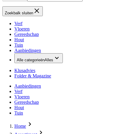
Zoekbalk sluiten
Verf
Vloeren
Gereedschap
Hout
Tuin
Aanbiedingen
Alle categorieën
Alles
Klusadvies
Folder & Magazine
Aanbiedingen
Verf
Vloeren
Gereedschap
Hout
Tuin
Home