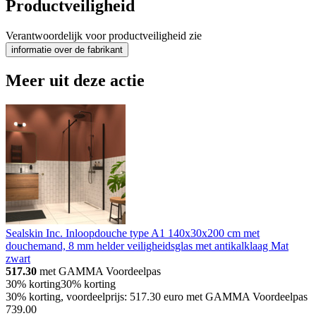
Productveiligheid
Verantwoordelijk voor productveiligheid zie
informatie over de fabrikant
Meer uit deze actie
Sealskin Inc. Inloopdouche type A1 140x30x200 cm met
douchemand, 8 mm helder veiligheidsglas met antikalklaag Mat
zwart
517.30
met GAMMA Voordeelpas
30% korting
30% korting
30% korting, voordeelprijs: 517.30 euro met GAMMA Voordeelpas
739
.
00