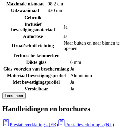
Maximale nismaat
98.2 cm
Uitzwaaimaat
430 mm
Gebruik
Inclusief
Ja
bevestigingsmateriaal
Autoclose
Ja
Naar buiten en naar binnen te
Draai/schuif richting
openen
Technische kenmerken
Dikte glas
6 mm
Glas voorzien van beschermlaag
Ja
Materiaal bevestigingsprofiel
Aluminium
Met bevestigingsprofiel
Ja
Verstelbaar
Ja
Lees meer
Handleidingen en brochures
Prestatieverklaring
- (
FR
)
Prestatieverklaring
- (
NL
)