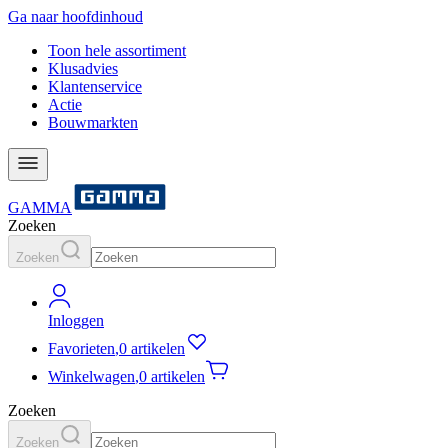
Ga naar hoofdinhoud
Toon hele assortiment
Klusadvies
Klantenservice
Actie
Bouwmarkten
GAMMA
Zoeken
Zoeken
Inloggen
Favorieten
,
0 artikelen
Winkelwagen
,
0 artikelen
Zoeken
Zoeken