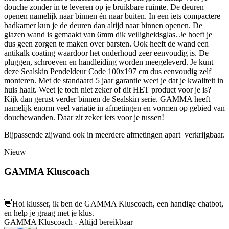
douche zonder in te leveren op je bruikbare ruimte. De deuren
openen namelijk naar binnen én naar buiten. In een iets compactere
badkamer kun je de deuren dan altijd naar binnen openen. De
glazen wand is gemaakt van 6mm dik veiligheidsglas. Je hoeft je
dus geen zorgen te maken over barsten. Ook heeft de wand een
antikalk coating waardoor het onderhoud zeer eenvoudig is. De
pluggen, schroeven en handleiding worden meegeleverd. Je kunt
deze Sealskin Pendeldeur Code 100x197 cm dus eenvoudig zelf
monteren. Met de standaard 5 jaar garantie weet je dat je kwaliteit in
huis haalt. Weet je toch niet zeker of dit HET product voor je is?
Kijk dan gerust verder binnen de Sealskin serie. GAMMA heeft
namelijk enorm veel variatie in afmetingen en vormen op gebied van
douchewanden. Daar zit zeker iets voor je tussen!
Bijpassende zijwand ook in meerdere afmetingen apart verkrijgbaar.
Nieuw
GAMMA Kluscoach
👋
Hoi klusser, ik ben de GAMMA Kluscoach, een handige chatbot,
en help je graag met je klus.
GAMMA Kluscoach - Altijd bereikbaar