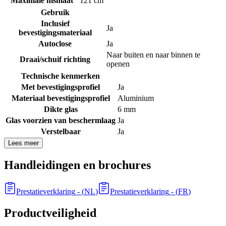
Maximale nismaat
121 cm
Gebruik
Inclusief
Ja
bevestigingsmateriaal
Autoclose
Ja
Naar buiten en naar binnen te
Draai/schuif richting
openen
Technische kenmerken
Met bevestigingsprofiel
Ja
Materiaal bevestigingsprofiel
Aluminium
Dikte glas
6 mm
Glas voorzien van beschermlaag
Ja
Verstelbaar
Ja
Lees meer
Handleidingen en brochures
Prestatieverklaring
- (
NL
)
Prestatieverklaring
- (
FR
)
Productveiligheid