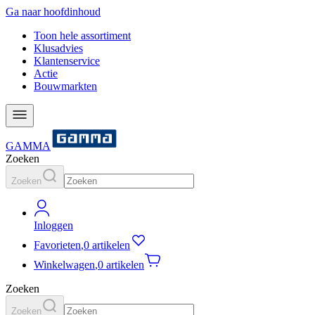
Ga naar hoofdinhoud
Toon hele assortiment
Klusadvies
Klantenservice
Actie
Bouwmarkten
GAMMA
Zoeken
Zoeken
Inloggen
Favorieten
,
0 artikelen
Winkelwagen
,
0 artikelen
Zoeken
Zoeken