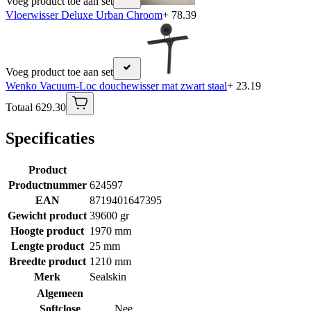
Voeg product toe aan set
Vloerwisser Deluxe Urban Chroom
+ 78.39
Voeg product toe aan set
Wenko Vacuum-Loc douchewisser mat zwart staal
+ 23.19
Totaal 629.30
Specificaties
Product
Productnummer
624597
EAN
8719401647395
Gewicht product
39600 gr
Hoogte product
1970 mm
Lengte product
25 mm
Breedte product
1210 mm
Merk
Sealskin
Algemeen
Softclose
Nee