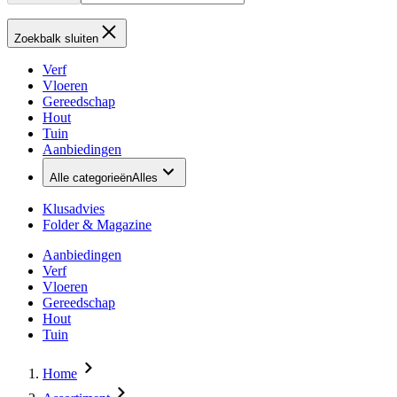
Zoekbalk sluiten
Verf
Vloeren
Gereedschap
Hout
Tuin
Aanbiedingen
Alle categorieën
Alles
Klusadvies
Folder & Magazine
Aanbiedingen
Verf
Vloeren
Gereedschap
Hout
Tuin
Home