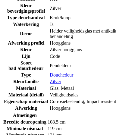
Kleur
Zilver
bevestigingsprofiel
Type deurhandvat
Kruk/knop
Waterkering
Ja
Helder veiligheidsglas met antikalk
Decor
behandeling
Afwerking profiel
Hoogglans
Kleur
Zilver hoogglans
Lijn
Code
Soort
Pendeldeur
bad-/douchedeur
Type
Douchedeur
Kleurfamilie
Zilver
Materiaal
Glas
,
Metaal
Materiaal (detail)
Veiligheidsglas
Eigenschap materiaal
Corrosiebestendig
,
Impact resistent
Afwerking
Hoogglans
Afmetingen
Breedte deuropening
108.5 cm
Minimale nismaat
119 cm