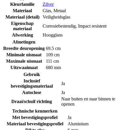
Kleurfamilie
Zilver
Materiaal
Glas
,
Metaal
Materiaal (detail)
Veiligheidsglas
Eigenschap
Corrosiebestendig
,
Impact resistent
materiaal
Afwerking
Hoogglans
Afmetingen
Breedte deuropening
69.5 cm
Minimale nismaat
109 cm
Maximale nismaat
111 cm
Uitzwaaimaat
680 mm
Gebruik
Inclusief
Ja
bevestigingsmateriaal
Autoclose
Ja
Naar buiten en naar binnen te
Draai/schuif richting
openen
Technische kenmerken
Met bevestigingsprofiel
Ja
Materiaal bevestigingsprofiel
Aluminium