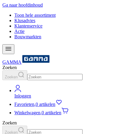
Ga naar hoofdinhoud
Toon hele assortiment
Klusadvies
Klantenservice
Actie
Bouwmarkten
GAMMA
Zoeken
Zoeken
Inloggen
Favorieten
,
0 artikelen
Winkelwagen
,
0 artikelen
Zoeken
Zoeken