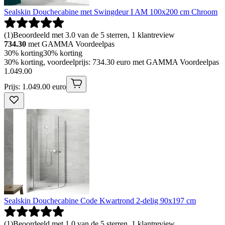
Sealskin Douchecabine met Swingdeur I AM 100x200 cm Chroom
(
1
)
Beoordeeld met 3.0 van de 5 sterren, 1 klantreview
734.30
met GAMMA Voordeelpas
30% korting
30% korting
30% korting, voordeelprijs: 734.30 euro met GAMMA Voordeelpas
1
.
049
.
00
Prijs: 1.049.00 euro
Sealskin Douchecabine Code Kwartrond 2-delig 90x197 cm
(
1
)
Beoordeeld met 1.0 van de 5 sterren, 1 klantreview