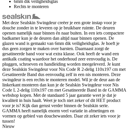
6mm dik veiligheidsglas
Rechts te monteren
Met deze Sealskin Swingdeur creëer je een grote instap voor je
douche zonder in te leveren op je bruikbare ruimte. De deuren
openen namelijk naar binnen én naar buiten. In een iets compactere
badkamer kun je de deuren dan altijd naar binnen openen. De
glazen wand is gemaakt van 6mm dik veiligheidsglas. Je hoeft je
dus geen zorgen te maken over barsten. Daarnaast zorgt de
gesatineerde band voor wat extra klasse. Ook heeft de wand een
antikalk coating waardoor het onderhoud zeer eenvoudig is. De
pluggen, schroeven en handleiding worden meegeleverd. Je kunt
deze Sealskin Swingdeur voor Nis Code R 2-delig 110x197 cm met
Gesatineerde Band dus eenvoudig zelf in een nis monteren. Deze
swingdeur is een rechts te monteren model. Wil je de deur aan de
linkerkant monteren dan kun je de Sealskin Swingdeur voor Nis
Code L 2-delig 110x197 cm met Gesatineerde Band in de GAMMA
webshop kopen. Met de standaard 5 jaar garantie weet je dat je
kwaliteit in huis haalt. Weet je toch niet zeker of dit HET product
voor je is? Kijk dan gerust verder binnen de Sealskin serie.
GAMMA heeft namelijk enorm veel variatie in afmetingen en
vormen op gebied van douchewanden. Daar zit zeker iets voor je
tussen!
Nieuw