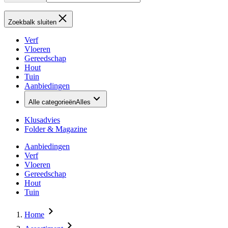
Zoekbalk sluiten
Verf
Vloeren
Gereedschap
Hout
Tuin
Aanbiedingen
Alle categorieën
Alles
Klusadvies
Folder & Magazine
Aanbiedingen
Verf
Vloeren
Gereedschap
Hout
Tuin
Home