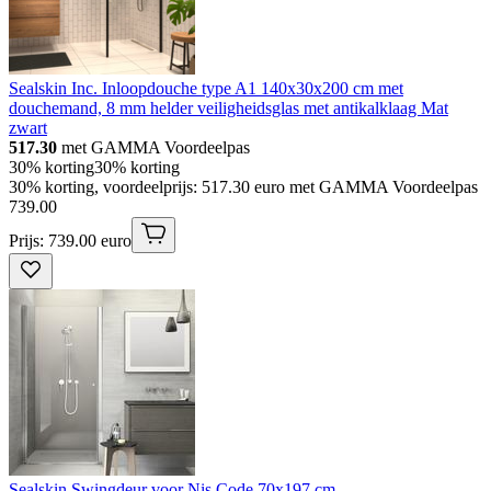
Sealskin Inc. Inloopdouche type A1 140x30x200 cm met
douchemand, 8 mm helder veiligheidsglas met antikalklaag Mat
zwart
517.30
met GAMMA Voordeelpas
30% korting
30% korting
30% korting, voordeelprijs: 517.30 euro met GAMMA Voordeelpas
739
.
00
Prijs: 739.00 euro
Sealskin Swingdeur voor Nis Code 70x197 cm