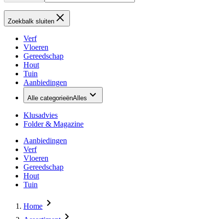
Zoekbalk sluiten
Verf
Vloeren
Gereedschap
Hout
Tuin
Aanbiedingen
Alle categorieën
Alles
Klusadvies
Folder & Magazine
Aanbiedingen
Verf
Vloeren
Gereedschap
Hout
Tuin
Home