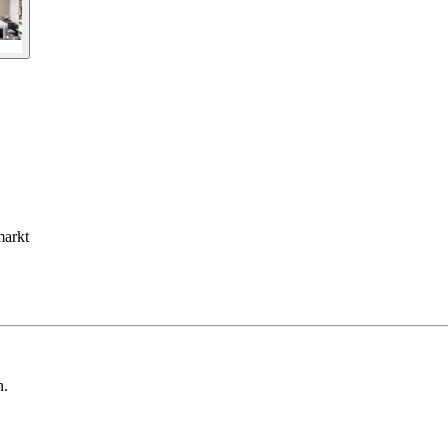
markt
n.