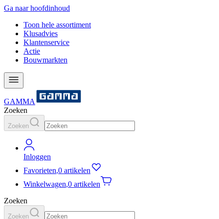
Ga naar hoofdinhoud
Toon hele assortiment
Klusadvies
Klantenservice
Actie
Bouwmarkten
GAMMA
Zoeken
Zoeken
Inloggen
Favorieten
,
0 artikelen
Winkelwagen
,
0 artikelen
Zoeken
Zoeken