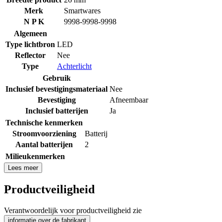
Merk
Smartwares
N P K
9998-9998-9998
Algemeen
Type lichtbron
LED
Reflector
Nee
Type
Achterlicht
Gebruik
Inclusief bevestigingsmateriaal
Nee
Bevestiging
Afneembaar
Inclusief batterijen
Ja
Technische kenmerken
Stroomvoorziening
Batterij
Aantal batterijen
2
Milieukenmerken
Lees meer
Productveiligheid
Verantwoordelijk voor productveiligheid zie
informatie over de fabrikant