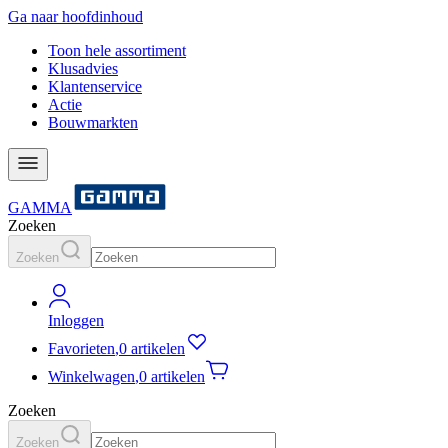
Ga naar hoofdinhoud
Toon hele assortiment
Klusadvies
Klantenservice
Actie
Bouwmarkten
GAMMA
Zoeken
Zoeken
Inloggen
Favorieten
,
0 artikelen
Winkelwagen
,
0 artikelen
Zoeken
Zoeken