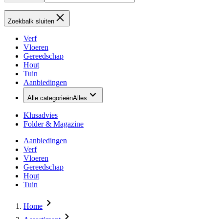
Zoekbalk sluiten
Verf
Vloeren
Gereedschap
Hout
Tuin
Aanbiedingen
Alle categorieën
Alles
Klusadvies
Folder & Magazine
Aanbiedingen
Verf
Vloeren
Gereedschap
Hout
Tuin
Home