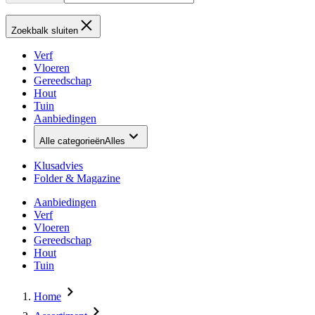
Zoekbalk sluiten
Verf
Vloeren
Gereedschap
Hout
Tuin
Aanbiedingen
Alle categorieën
Alles
Klusadvies
Folder & Magazine
Aanbiedingen
Verf
Vloeren
Gereedschap
Hout
Tuin
Home