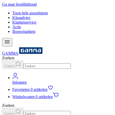
Ga naar hoofdinhoud
Toon hele assortiment
Klusadvies
Klantenservice
Actie
Bouwmarkten
GAMMA
Zoeken
Zoeken
Inloggen
Favorieten
,
0 artikelen
Winkelwagen
,
0 artikelen
Zoeken
Zoeken