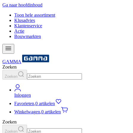
Ga naar hoofdinhoud
Toon hele assortiment
Klusadvies
Klantenservice
Actie
Bouwmarkten
GAMMA
Zoeken
Zoeken
Inloggen
Favorieten
,
0 artikelen
Winkelwagen
,
0 artikelen
Zoeken
Zoeken