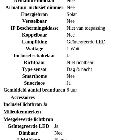
Armatuur dimbaar
Nee
Armatuur inclusief dimmer
Nee
Energiebron
Solar
Verstelbaar
Nee
IP Beschermingsklasse
Niet van toepassing
Koppelbaar
Nee
Lampfitting
Geïntegreerde LED
Wattage
1 Watt
Inclusief schakelaar
Ja
Richtbaar
Niet richtbaar
Type sensor
Dag & nacht
Smarthome
Nee
Snoerloos
Ja
Gemiddeld aantal branduren
6 uur
Accessoires
Inclusief lichtbron
Ja
Milieukenmerken
Meegeleverde lichtbron
Geïntegreerde LED
Ja
Dimbaar
Nee
Lichtkleur
Flame