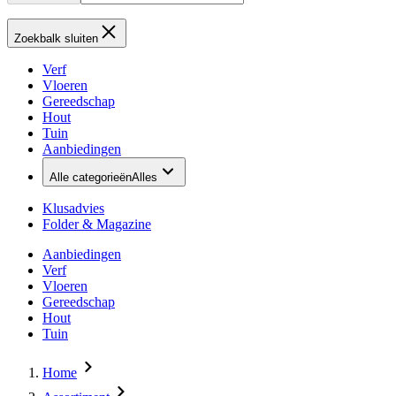
Zoekbalk sluiten
Verf
Vloeren
Gereedschap
Hout
Tuin
Aanbiedingen
Alle categorieën
Alles
Klusadvies
Folder & Magazine
Aanbiedingen
Verf
Vloeren
Gereedschap
Hout
Tuin
Home