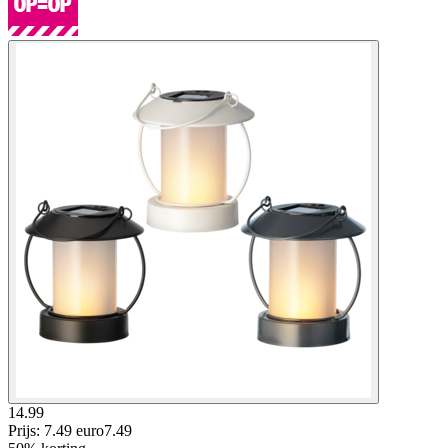
14.99
Prijs: 7.49 euro
7
.
49