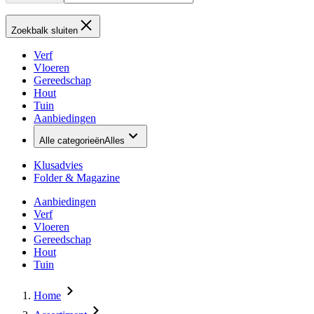
Zoekbalk sluiten
Verf
Vloeren
Gereedschap
Hout
Tuin
Aanbiedingen
Alle categorieën
Alles
Klusadvies
Folder & Magazine
Aanbiedingen
Verf
Vloeren
Gereedschap
Hout
Tuin
Home