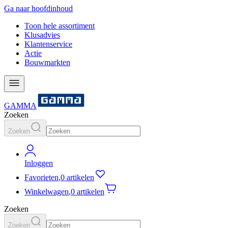
Ga naar hoofdinhoud
Toon hele assortiment
Klusadvies
Klantenservice
Actie
Bouwmarkten
GAMMA
Zoeken
Zoeken
Inloggen
Favorieten
,
0 artikelen
Winkelwagen
,
0 artikelen
Zoeken
Zoeken