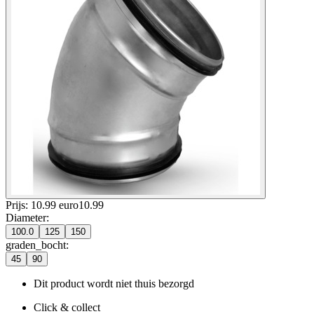
Prijs: 10.99 euro
10
.
99
Diameter
:
100.0
125
150
graden_bocht
:
45
90
Dit product wordt niet thuis bezorgd
Click & collect