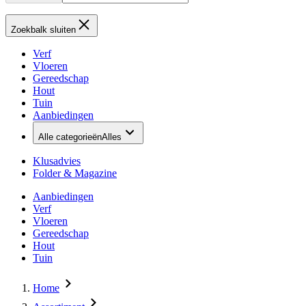
Zoekbalk sluiten
Verf
Vloeren
Gereedschap
Hout
Tuin
Aanbiedingen
Alle categorieën
Alles
Klusadvies
Folder & Magazine
Aanbiedingen
Verf
Vloeren
Gereedschap
Hout
Tuin
Home