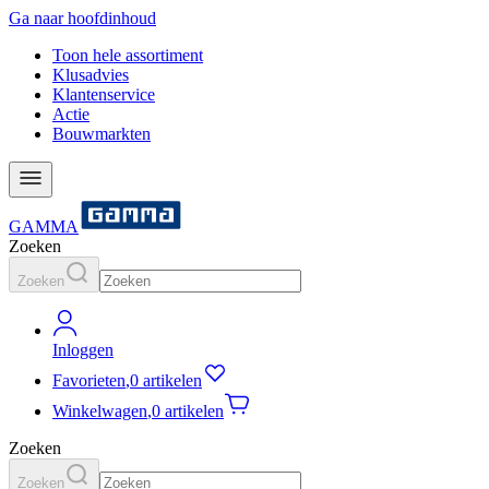
Ga naar hoofdinhoud
Toon hele assortiment
Klusadvies
Klantenservice
Actie
Bouwmarkten
GAMMA
Zoeken
Zoeken
Inloggen
Favorieten
,
0 artikelen
Winkelwagen
,
0 artikelen
Zoeken
Zoeken