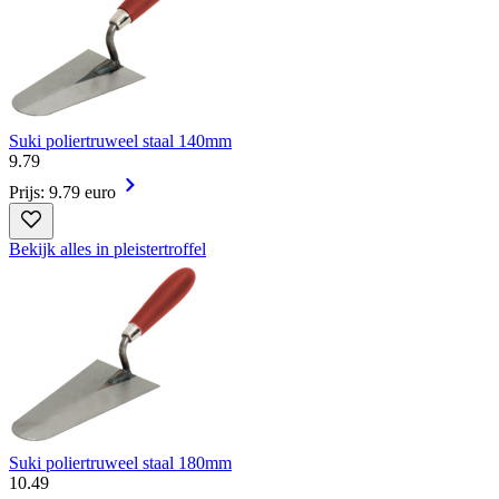
Suki poliertruweel staal 140mm
9
.
79
Prijs: 9.79 euro
Bekijk alles in pleistertroffel
Suki poliertruweel staal 180mm
10
.
49