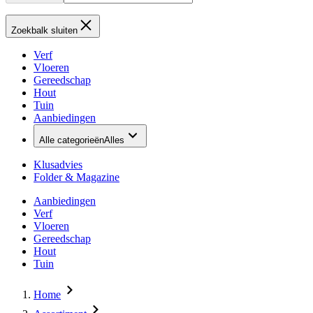
Zoekbalk sluiten
Verf
Vloeren
Gereedschap
Hout
Tuin
Aanbiedingen
Alle categorieën
Alles
Klusadvies
Folder & Magazine
Aanbiedingen
Verf
Vloeren
Gereedschap
Hout
Tuin
Home