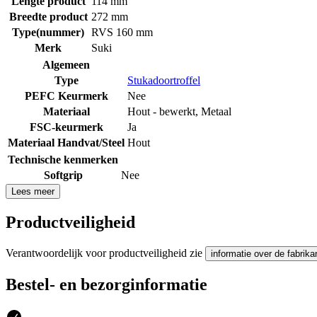
Lengte product
114 mm
Breedte product
272 mm
Type(nummer)
RVS 160 mm
Merk
Suki
Algemeen
Type
Stukadoortroffel
PEFC Keurmerk
Nee
Materiaal
Hout - bewerkt
,
Metaal
FSC-keurmerk
Ja
Materiaal Handvat/Steel
Hout
Technische kenmerken
Softgrip
Nee
Lees meer
Productveiligheid
Verantwoordelijk voor productveiligheid zie
informatie over de fabrika
Bestel- en bezorginformatie