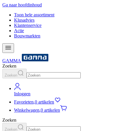
Ga naar hoofdinhoud
Toon hele assortiment
Klusadvies
Klantenservice
Actie
Bouwmarkten
GAMMA
Zoeken
Zoeken
Inloggen
Favorieten
,
0 artikelen
Winkelwagen
,
0 artikelen
Zoeken
Zoeken