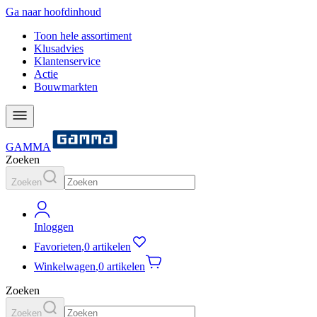
Ga naar hoofdinhoud
Toon hele assortiment
Klusadvies
Klantenservice
Actie
Bouwmarkten
GAMMA
Zoeken
Zoeken
Inloggen
Favorieten
,
0 artikelen
Winkelwagen
,
0 artikelen
Zoeken
Zoeken