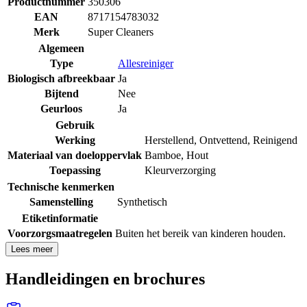
Productnummer
350306
EAN
8717154783032
Merk
Super Cleaners
Algemeen
Type
Allesreiniger
Biologisch afbreekbaar
Ja
Bijtend
Nee
Geurloos
Ja
Gebruik
Werking
Herstellend
,
Ontvettend
,
Reinigend
Materiaal van doeloppervlak
Bamboe
,
Hout
Toepassing
Kleurverzorging
Technische kenmerken
Samenstelling
Synthetisch
Etiketinformatie
Voorzorgsmaatregelen
Buiten het bereik van kinderen houden.
Lees meer
Handleidingen en brochures