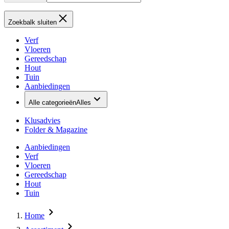
Zoekbalk sluiten
Verf
Vloeren
Gereedschap
Hout
Tuin
Aanbiedingen
Alle categorieën
Alles
Klusadvies
Folder & Magazine
Aanbiedingen
Verf
Vloeren
Gereedschap
Hout
Tuin
Home