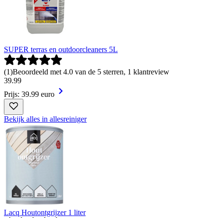
SUPER terras en outdoorcleaners 5L
(
1
)
Beoordeeld met 4.0 van de 5 sterren, 1 klantreview
39
.
99
Prijs: 39.99 euro
Bekijk alles in allesreiniger
Lacq Houtontgrijzer 1 liter