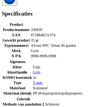
Specificaties
Product
Productnummer
336939
EAN
8718848211374
Gewicht product
35 gr
Type(nummer)
Afvoer PPC 32mm 90 graden
Merk
Geen
N P K
9998-9998-9998
Algemeen
Kleur
Grijs
Kleurfamilie
Grijs
KOMO keurmerk
Ja
Type
T-stuk
Materiaal
Kunststof
Materiaal (detail)
PP (Polypropyleen/polypropeen)
Gebruik
Methode van aansluiten 2
Schuiven