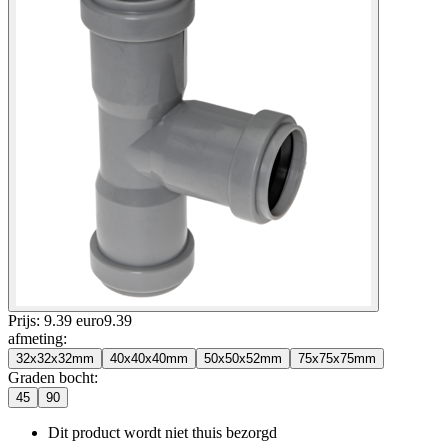
Prijs: 9.39 euro
9
.
39
afmeting
:
32x32x32mm
40x40x40mm
50x50x52mm
75x75x75mm
Graden bocht
:
45
90
Dit product wordt niet thuis bezorgd