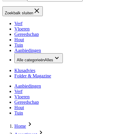
Zoekbalk sluiten
Verf
Vloeren
Gereedschap
Hout
Tuin
Aanbiedingen
Alle categorieën
Alles
Klusadvies
Folder & Magazine
Aanbiedingen
Verf
Vloeren
Gereedschap
Hout
Tuin
Home