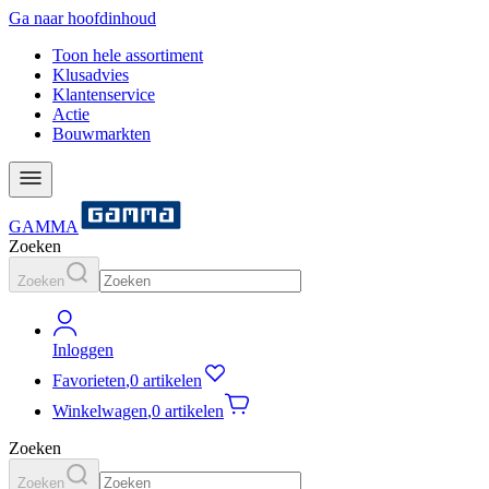
Ga naar hoofdinhoud
Toon hele assortiment
Klusadvies
Klantenservice
Actie
Bouwmarkten
GAMMA
Zoeken
Zoeken
Inloggen
Favorieten
,
0 artikelen
Winkelwagen
,
0 artikelen
Zoeken
Zoeken