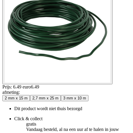
Prijs: 6.49 euro
6
.
49
afmeting
:
2 mm x 15 m
2,7 mm x 25 m
3 mm x 10 m
Dit product wordt niet thuis bezorgd
Click & collect
gratis
Vandaag besteld, al na een uur af te halen in jouw