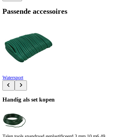
Passende accessoires
Watersport
Handig als set kopen
Talen tools spandraad geplastificeerd 3 mm 10 m
6.49