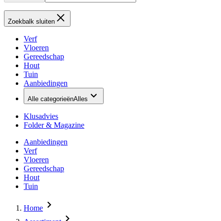
Zoekbalk sluiten
Verf
Vloeren
Gereedschap
Hout
Tuin
Aanbiedingen
Alle categorieën
Alles
Klusadvies
Folder & Magazine
Aanbiedingen
Verf
Vloeren
Gereedschap
Hout
Tuin
Home