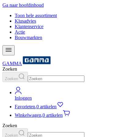
Ga naar hoofdinhoud
Toon hele assortiment
Klusadvies
Klantenservice
Actie
Bouwmarkten
GAMMA
Zoeken
Zoeken
Inloggen
Favorieten
,
0 artikelen
Winkelwagen
,
0 artikelen
Zoeken
Zoeken