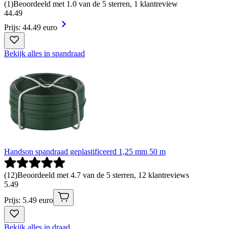
(
1
)
Beoordeeld met 1.0 van de 5 sterren, 1 klantreview
44
.
49
Prijs: 44.49 euro
Bekijk alles in spandraad
Handson spandraad geplastificeerd 1,25 mm 50 m
(
12
)
Beoordeeld met 4.7 van de 5 sterren, 12 klantreviews
5
.
49
Prijs: 5.49 euro
Bekijk alles in draad