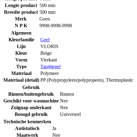
Lengte product
500 mm
Breedte product
500 mm
Merk
Geen
N P K
9998-9998-9998
Algemeen
Kleurfamilie
Geel
Lijn
VLORIS
Kleur
Beige
Vorm
Vierkant
Type
Tapijttegel
Materiaal
Polymeer
Materiaal (detail)
PP (Polypropyleen/polypropeen)
,
Thermoplastic
Gebruik
Binnen/buitengebruik
Binnen
Geschikt voor wasmachine
Nee
Zuignap onderkant
Nee
Beoogd gebruik
Universeel
Technische kenmerken
Antistatisch
Ja
Maatwerk
Nee