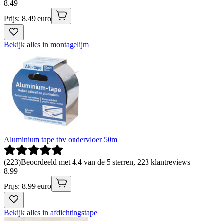
8
.
49
Prijs: 8.49 euro
Bekijk alles in montagelijm
Aluminium tape tbv ondervloer 50m
(
223
)
Beoordeeld met 4.4 van de 5 sterren, 223 klantreviews
8
.
99
Prijs: 8.99 euro
Bekijk alles in afdichtingstape