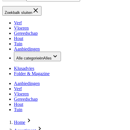
Zoekbalk sluiten
Verf
Vloeren
Gereedschap
Hout
Tuin
Aanbiedingen
Alle categorieën
Alles
Klusadvies
Folder & Magazine
Aanbiedingen
Verf
Vloeren
Gereedschap
Hout
Tuin
Home