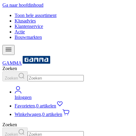
Ga naar hoofdinhoud
Toon hele assortiment
Klusadvies
Klantenservice
Actie
Bouwmarkten
GAMMA
Zoeken
Zoeken
Inloggen
Favorieten
,
0 artikelen
Winkelwagen
,
0 artikelen
Zoeken
Zoeken