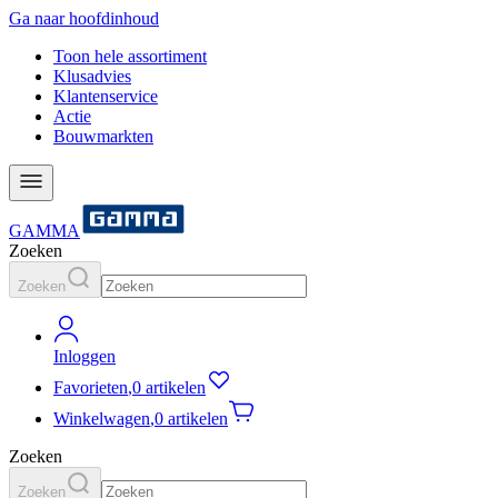
Ga naar hoofdinhoud
Toon hele assortiment
Klusadvies
Klantenservice
Actie
Bouwmarkten
GAMMA
Zoeken
Zoeken
Inloggen
Favorieten
,
0 artikelen
Winkelwagen
,
0 artikelen
Zoeken
Zoeken