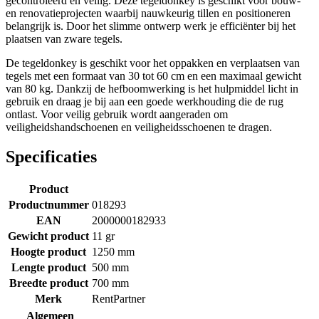
gecontroleerd en veilig. Deze tegeldonkey is geschikt voor bouw-
en renovatieprojecten waarbij nauwkeurig tillen en positioneren
belangrijk is. Door het slimme ontwerp werk je efficiënter bij het
plaatsen van zware tegels.
De tegeldonkey is geschikt voor het oppakken en verplaatsen van
tegels met een formaat van 30 tot 60 cm en een maximaal gewicht
van 80 kg. Dankzij de hefboomwerking is het hulpmiddel licht in
gebruik en draag je bij aan een goede werkhouding die de rug
ontlast. Voor veilig gebruik wordt aangeraden om
veiligheidshandschoenen en veiligheidsschoenen te dragen.
Specificaties
Product
Productnummer
018293
EAN
2000000182933
Gewicht product
11 gr
Hoogte product
1250 mm
Lengte product
500 mm
Breedte product
700 mm
Merk
RentPartner
Algemeen