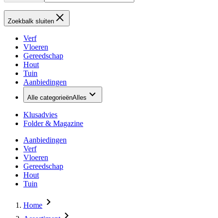
Zoekbalk sluiten
Verf
Vloeren
Gereedschap
Hout
Tuin
Aanbiedingen
Alle categorieën
Alles
Klusadvies
Folder & Magazine
Aanbiedingen
Verf
Vloeren
Gereedschap
Hout
Tuin
Home