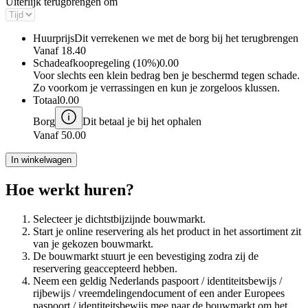
Uiterlijk terugbrengen om
Huurprijs
Dit verrekenen we met de borg bij het terugbrengen
Vanaf
18.40
Schadeafkoopregeling (10%)
0.00
Voor slechts een klein bedrag ben je beschermd tegen schade.
Zo voorkom je verrassingen en kun je zorgeloos klussen.
Totaal
0.00
Borg
Dit betaal je bij het ophalen
Vanaf
50.00
In winkelwagen
Hoe werkt huren?
Selecteer je dichtstbijzijnde bouwmarkt.
Start je online reservering als het product in het assortiment zit
van je gekozen bouwmarkt.
De bouwmarkt stuurt je een bevestiging zodra zij de
reservering geaccepteerd hebben.
Neem een geldig Nederlands paspoort / identiteitsbewijs /
rijbewijs / vreemdelingendocument of een ander Europees
paspoort / identiteitsbewijs mee naar de bouwmarkt om het