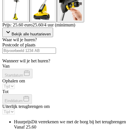
Prijs: 25.60 euro
25
.
60
/
4 uur (minimum)
Bekijk alle huurtarieven
Waar wil je huren?
Postcode of plaats
Wanneer wil je het huren?
Van
Startdatum
Ophalen om
Tot
Einddatum
Uiterlijk terugbrengen om
Huurprijs
Dit verrekenen we met de borg bij het terugbrengen
Vanaf
25.60