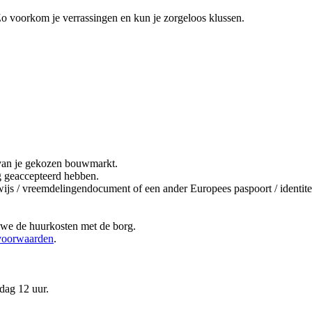
Zo voorkom je verrassingen en kun je zorgeloos klussen.
it van je gekozen bouwmarkt.
ng geaccepteerd hebben.
bewijs / vreemdelingendocument of een ander Europees paspoort / ident
 we de huurkosten met de borg.
voorwaarden
.
dag 12 uur.