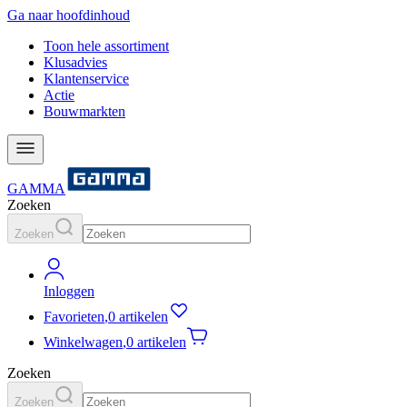
Ga naar hoofdinhoud
Toon hele assortiment
Klusadvies
Klantenservice
Actie
Bouwmarkten
GAMMA
Zoeken
Zoeken
Inloggen
Favorieten
,
0 artikelen
Winkelwagen
,
0 artikelen
Zoeken
Zoeken