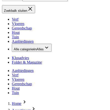
Zoekbalk sluiten
Verf
Vloeren
Gereedschap
Hout
Tuin
Aanbiedingen
Alle categorieën
Alles
Klusadvies
Folder & Magazine
Aanbiedingen
Verf
Vloeren
Gereedschap
Hout
Tuin
Home