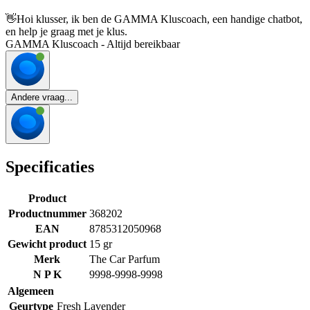
👋
Hoi klusser, ik ben de GAMMA Kluscoach, een handige chatbot,
en help je graag met je klus.
GAMMA Kluscoach - Altijd bereikbaar
Andere vraag...
Specificaties
Product
Productnummer
368202
EAN
8785312050968
Gewicht product
15 gr
Merk
The Car Parfum
N P K
9998-9998-9998
Algemeen
Geurtype
Fresh Lavender