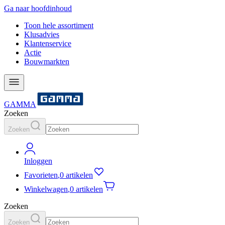
Ga naar hoofdinhoud
Toon hele assortiment
Klusadvies
Klantenservice
Actie
Bouwmarkten
GAMMA
Zoeken
Zoeken
Inloggen
Favorieten
,
0 artikelen
Winkelwagen
,
0 artikelen
Zoeken
Zoeken