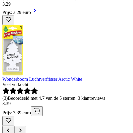
3
.
29
Prijs: 3.29 euro
Wonderboom Luchtverfrisser Arctic White
Veel verkocht
(
3
)
Beoordeeld met 4.7 van de 5 sterren, 3 klantreviews
3
.
39
Prijs: 3.39 euro