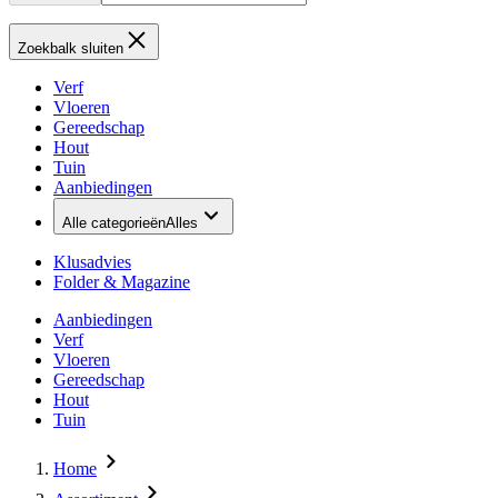
Zoekbalk sluiten
Verf
Vloeren
Gereedschap
Hout
Tuin
Aanbiedingen
Alle categorieën
Alles
Klusadvies
Folder & Magazine
Aanbiedingen
Verf
Vloeren
Gereedschap
Hout
Tuin
Home