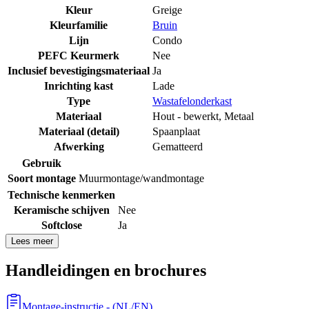
Kleur
Greige
Kleurfamilie
Bruin
Lijn
Condo
PEFC Keurmerk
Nee
Inclusief bevestigingsmateriaal
Ja
Inrichting kast
Lade
Type
Wastafelonderkast
Materiaal
Hout - bewerkt
,
Metaal
Materiaal (detail)
Spaanplaat
Afwerking
Gematteerd
Gebruik
Soort montage
Muurmontage/wandmontage
Technische kenmerken
Keramische schijven
Nee
Softclose
Ja
Lees meer
Handleidingen en brochures
Montage-instructie
- (
NL/EN
)