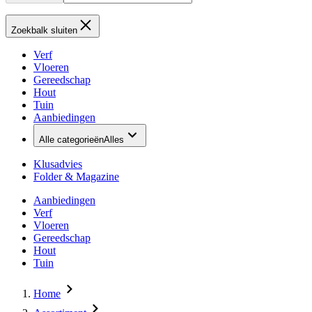
Zoekbalk sluiten
Verf
Vloeren
Gereedschap
Hout
Tuin
Aanbiedingen
Alle categorieën
Alles
Klusadvies
Folder & Magazine
Aanbiedingen
Verf
Vloeren
Gereedschap
Hout
Tuin
Home