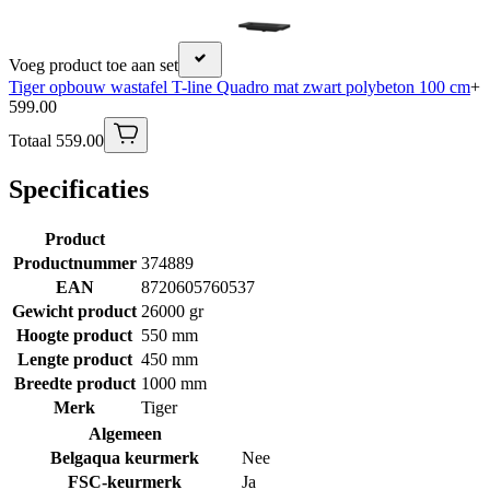
Voeg product toe aan set
Tiger opbouw wastafel T-line Quadro mat zwart polybeton 100 cm
+
599.00
Totaal 559.00
Specificaties
Product
Productnummer
374889
EAN
8720605760537
Gewicht product
26000 gr
Hoogte product
550 mm
Lengte product
450 mm
Breedte product
1000 mm
Merk
Tiger
Algemeen
Belgaqua keurmerk
Nee
FSC-keurmerk
Ja