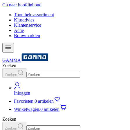
Ga naar hoofdinhoud
Toon hele assortiment
Klusadvies
Klantenservice
Actie
Bouwmarkten
GAMMA
Zoeken
Zoeken
Inloggen
Favorieten
,
0 artikelen
Winkelwagen
,
0 artikelen
Zoeken
Zoeken