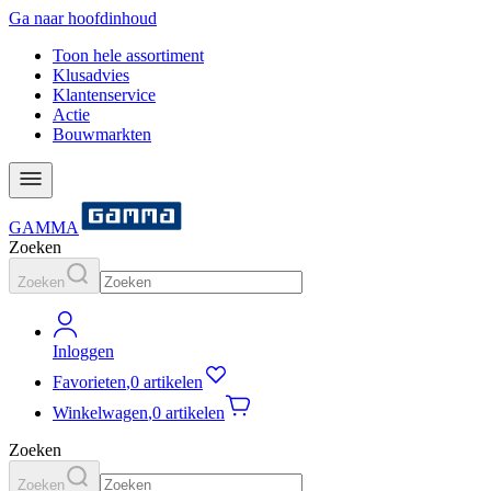
Ga naar hoofdinhoud
Toon hele assortiment
Klusadvies
Klantenservice
Actie
Bouwmarkten
GAMMA
Zoeken
Zoeken
Inloggen
Favorieten
,
0 artikelen
Winkelwagen
,
0 artikelen
Zoeken
Zoeken