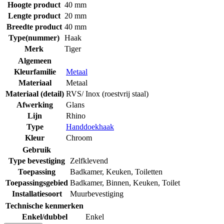
Hoogte product
40 mm
Lengte product
20 mm
Breedte product
40 mm
Type(nummer)
Haak
Merk
Tiger
Algemeen
Kleurfamilie
Metaal
Materiaal
Metaal
Materiaal (detail)
RVS/ Inox (roestvrij staal)
Afwerking
Glans
Lijn
Rhino
Type
Handdoekhaak
Kleur
Chroom
Gebruik
Type bevestiging
Zelfklevend
Toepassing
Badkamer
,
Keuken
,
Toiletten
Toepassingsgebied
Badkamer
,
Binnen
,
Keuken
,
Toilet
Installatiesoort
Muurbevestiging
Technische kenmerken
Enkel/dubbel
Enkel