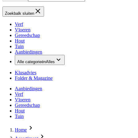
Zoekbalk sluiten
Verf
Vloeren
Gereedschap
Hout
Tuin
Aanbiedingen
Alle categorieën
Alles
Klusadvies
Folder & Magazine
Aanbiedingen
Verf
Vloeren
Gereedschap
Hout
Tuin
Home