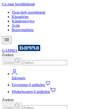
Ga naar hoofdinhoud
Toon hele assortiment
Klusadvies
Klantenservice
Actie
Bouwmarkten
GAMMA
Zoeken
Zoeken
Inloggen
Favorieten
,
0 artikelen
Winkelwagen
,
0 artikelen
Zoeken
Zoeken