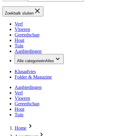
Zoekbalk sluiten
Verf
Vloeren
Gereedschap
Hout
Tuin
Aanbiedingen
Alle categorieën
Alles
Klusadvies
Folder & Magazine
Aanbiedingen
Verf
Vloeren
Gereedschap
Hout
Tuin
Home