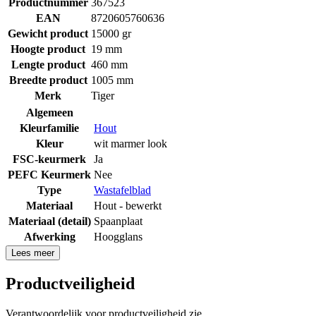
Productnummer
367523
EAN
8720605760636
Gewicht product
15000 gr
Hoogte product
19 mm
Lengte product
460 mm
Breedte product
1005 mm
Merk
Tiger
Algemeen
Kleurfamilie
Hout
Kleur
wit marmer look
FSC-keurmerk
Ja
PEFC Keurmerk
Nee
Type
Wastafelblad
Materiaal
Hout - bewerkt
Materiaal (detail)
Spaanplaat
Afwerking
Hoogglans
Lees meer
Productveiligheid
Verantwoordelijk voor productveiligheid zie