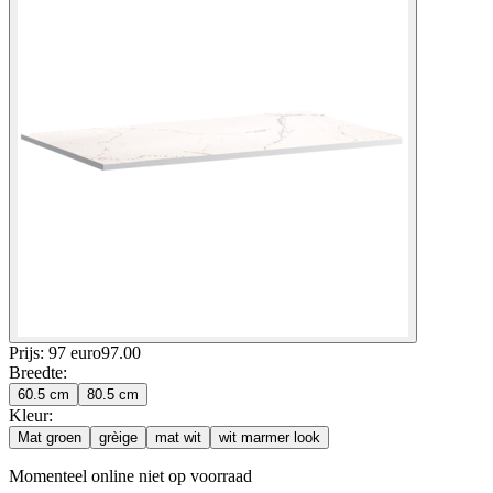
Prijs: 97 euro
97
.
00
Breedte
:
60.5 cm
80.5 cm
Kleur
:
Mat groen
grèige
mat wit
wit marmer look
Momenteel online niet op voorraad