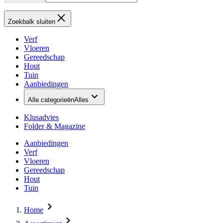
Zoekbalk sluiten
Verf
Vloeren
Gereedschap
Hout
Tuin
Aanbiedingen
Alle categorieën
Alles
Klusadvies
Folder & Magazine
Aanbiedingen
Verf
Vloeren
Gereedschap
Hout
Tuin
Home