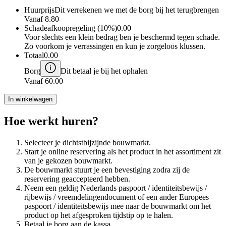
Huurprijs
Dit verrekenen we met de borg bij het terugbrengen
Vanaf
8.80
Schadeafkoopregeling (10%)
0.00
Voor slechts een klein bedrag ben je beschermd tegen schade.
Zo voorkom je verrassingen en kun je zorgeloos klussen.
Totaal
0.00
Borg
Dit betaal je bij het ophalen
Vanaf
60.00
In winkelwagen
Hoe werkt huren?
Selecteer je dichtstbijzijnde bouwmarkt.
Start je online reservering als het product in het assortiment zit
van je gekozen bouwmarkt.
De bouwmarkt stuurt je een bevestiging zodra zij de
reservering geaccepteerd hebben.
Neem een geldig Nederlands paspoort / identiteitsbewijs /
rijbewijs / vreemdelingendocument of een ander Europees
paspoort / identiteitsbewijs mee naar de bouwmarkt om het
product op het afgesproken tijdstip op te halen.
Betaal je borg aan de kassa.