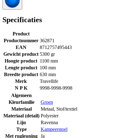
Specificaties
Product
Productnummer
362871
EAN
8712757495443
Gewicht product
5300 gr
Hoogte product
1100 mm
Lengte product
100 mm
Breedte product
630 mm
Merk
Travellife
N P K
9998-9998-9998
Algemeen
Kleurfamilie
Groen
Materiaal
Metaal
,
Stof/textiel
Materiaal (detail)
Polyester
Lijn
Ravenna
Type
Kampeerstoel
Met rugleuning
Ja