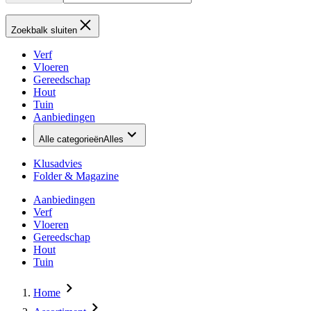
Zoekbalk sluiten
Verf
Vloeren
Gereedschap
Hout
Tuin
Aanbiedingen
Alle categorieën
Alles
Klusadvies
Folder & Magazine
Aanbiedingen
Verf
Vloeren
Gereedschap
Hout
Tuin
Home