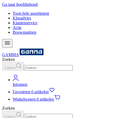
Ga naar hoofdinhoud
Toon hele assortiment
Klusadvies
Klantenservice
Actie
Bouwmarkten
GAMMA
Zoeken
Zoeken
Inloggen
Favorieten
,
0 artikelen
Winkelwagen
,
0 artikelen
Zoeken
Zoeken