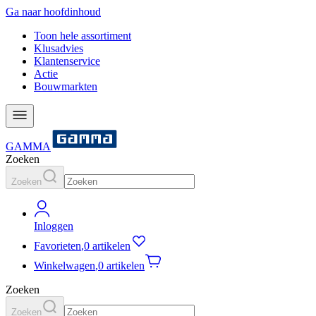
Ga naar hoofdinhoud
Toon hele assortiment
Klusadvies
Klantenservice
Actie
Bouwmarkten
GAMMA
Zoeken
Zoeken
Inloggen
Favorieten
,
0 artikelen
Winkelwagen
,
0 artikelen
Zoeken
Zoeken