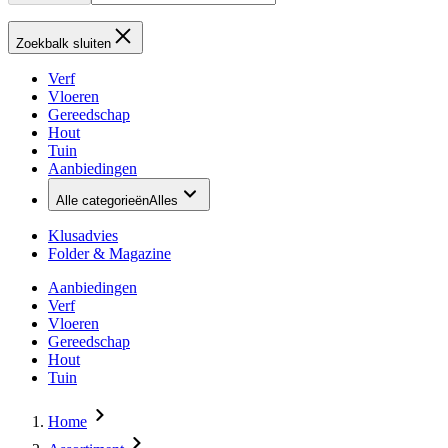
Zoekbalk sluiten
Verf
Vloeren
Gereedschap
Hout
Tuin
Aanbiedingen
Alle categorieën
Alles
Klusadvies
Folder & Magazine
Aanbiedingen
Verf
Vloeren
Gereedschap
Hout
Tuin
Home