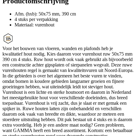
Productomschrijving
Afm. (hxb): 50x75 mm, 390 cm
4 stuks per verpakking
Materiaal: vurenhout
Voor het bouwen van vloeren, wanden en plafonds heb je
kwalitatief hout nodig. Kies daarom voor vurenhout ruw 50x75 mm
390 cm 4 stuks. Ruw hout wordt ook vaak gebruikt als bijvoorbeeld
een constructie achter gipsplaten of sierpanelen wegvalt. Deze ruwe
vurenhouten regel is gemaakt van kwaliteitsvuren uit Noord-Europa.
In die gebieden is over het algemeen het beste vuren te vinden,
omdat bomen in koudere gebieden langzamer groeien en fijnere
groeiringen hebben, wat uiteindelijk leidt tot steviger hout.
Vurenhout is een lichte en sterke houtsoort en daarom in Nederland
het meestgebruikte hout voor verschillende doeleinden, dus breed
toepasbaar. Vurenhout is vrij zacht, dus je slaat er met gemak een
spijker in. Ruwe houten latten zijn onbehandeld en verschillen
daarom ook vaak van breedte en dikte, waardoor ze meteen een
stoerdere uitstraling hebben. Dit pak bestaat uit 4 stuks en is daarom
extra voordelig. Heb je een andere maat nodig? Geen probleem,
want GAMMA heeft een breed assortiment. Kortom: een betaalbaar
en sterke vurenhouten regel voor dragende constructies.