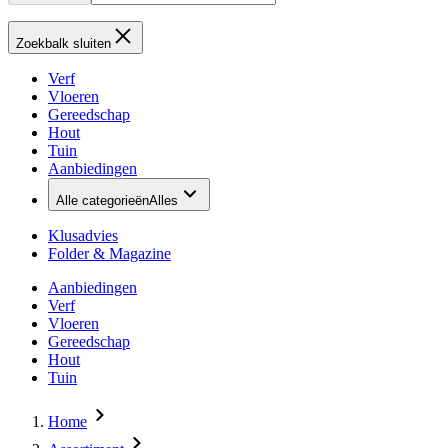
Zoekbalk sluiten
Verf
Vloeren
Gereedschap
Hout
Tuin
Aanbiedingen
Alle categorieën
Alles
Klusadvies
Folder & Magazine
Aanbiedingen
Verf
Vloeren
Gereedschap
Hout
Tuin
Home