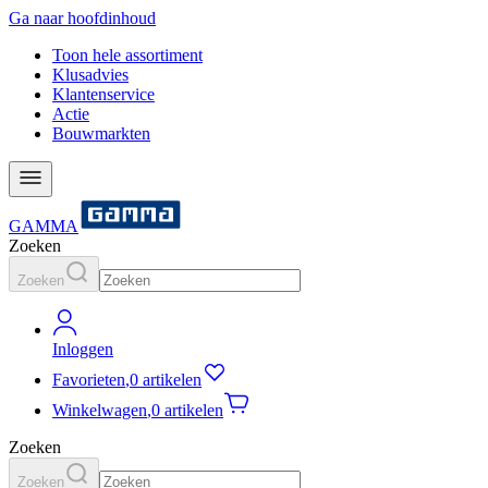
Ga naar hoofdinhoud
Toon hele assortiment
Klusadvies
Klantenservice
Actie
Bouwmarkten
GAMMA
Zoeken
Zoeken
Inloggen
Favorieten
,
0 artikelen
Winkelwagen
,
0 artikelen
Zoeken
Zoeken