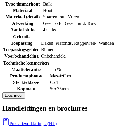
Type timmerhout
Balk
Materiaal
Hout
Materiaal (detail)
Sparrenhout
,
Vuren
Afwerking
Geschaafd
,
Geschuurd
,
Ruw
Aantal stuks
4 stuks
Gebruik
Toepassing
Daken
,
Plafonds
,
Raggelwerk
,
Wanden
Toepassingsgebied
Binnen
Voorbehandeling
Onbehandeld
Technische kenmerken
Maattolerantie
1.5 %
Productopbouw
Massief hout
Sterkteklasse
C24
Kopmaat
50x75mm
Lees meer
Handleidingen en brochures
Prestatieverklaring
- (
NL
)