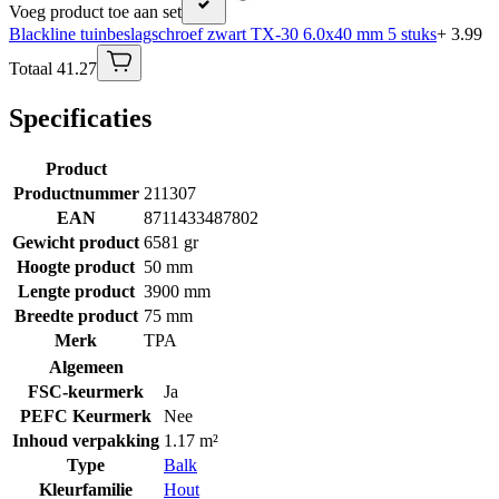
Voeg product toe aan set
Blackline tuinbeslagschroef zwart TX-30 6.0x40 mm 5 stuks
+ 3.99
Totaal 41.27
Specificaties
Product
Productnummer
211307
EAN
8711433487802
Gewicht product
6581 gr
Hoogte product
50 mm
Lengte product
3900 mm
Breedte product
75 mm
Merk
TPA
Algemeen
FSC-keurmerk
Ja
PEFC Keurmerk
Nee
Inhoud verpakking
1.17 m²
Type
Balk
Kleurfamilie
Hout