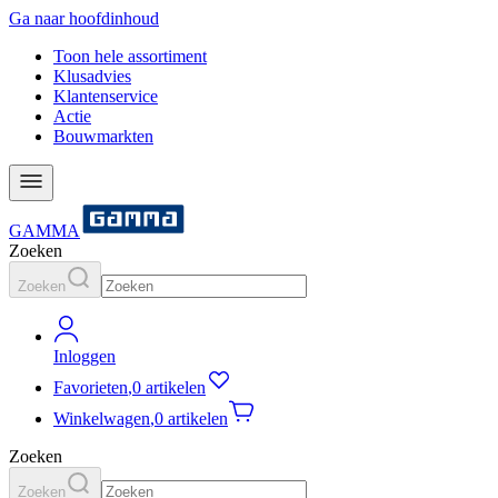
Ga naar hoofdinhoud
Toon hele assortiment
Klusadvies
Klantenservice
Actie
Bouwmarkten
GAMMA
Zoeken
Zoeken
Inloggen
Favorieten
,
0 artikelen
Winkelwagen
,
0 artikelen
Zoeken
Zoeken