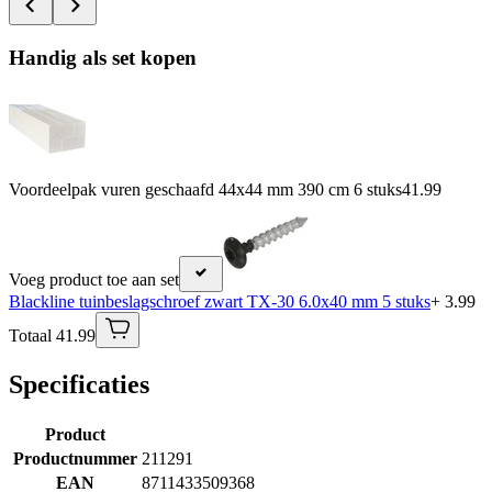
Handig als set kopen
Voordeelpak vuren geschaafd 44x44 mm 390 cm 6 stuks
41.99
Voeg product toe aan set
Blackline tuinbeslagschroef zwart TX-30 6.0x40 mm 5 stuks
+ 3.99
Totaal 41.99
Specificaties
Product
Productnummer
211291
EAN
8711433509368