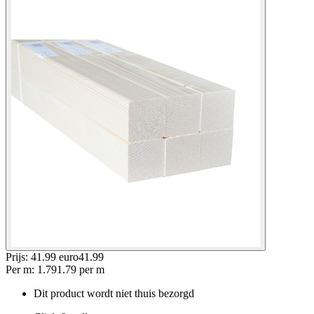
Prijs: 41.99 euro
41
.
99
Per
m
:
1.79
1.79
per
m
Dit product wordt niet thuis bezorgd