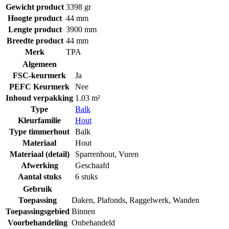
Gewicht product
3398 gr
Hoogte product
44 mm
Lengte product
3900 mm
Breedte product
44 mm
Merk
TPA
Algemeen
FSC-keurmerk
Ja
PEFC Keurmerk
Nee
Inhoud verpakking
1.03 m²
Type
Balk
Kleurfamilie
Hout
Type timmerhout
Balk
Materiaal
Hout
Materiaal (detail)
Sparrenhout
,
Vuren
Afwerking
Geschaafd
Aantal stuks
6 stuks
Gebruik
Toepassing
Daken
,
Plafonds
,
Raggelwerk
,
Wanden
Toepassingsgebied
Binnen
Voorbehandeling
Onbehandeld