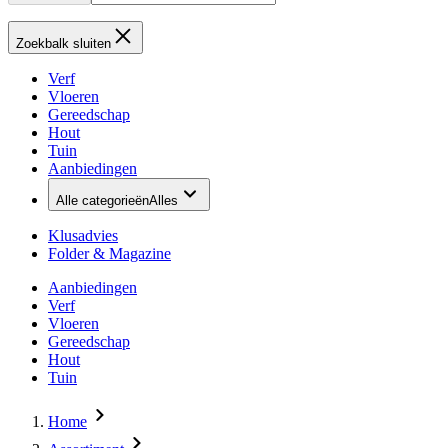
Zoekbalk sluiten
Verf
Vloeren
Gereedschap
Hout
Tuin
Aanbiedingen
Alle categorieën
Alles
Klusadvies
Folder & Magazine
Aanbiedingen
Verf
Vloeren
Gereedschap
Hout
Tuin
Home