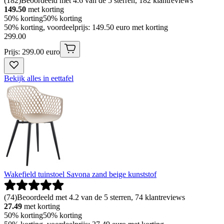
(
182
)
Beoordeeld met 4.6 van de 5 sterren, 182 klantreviews
149.50
met korting
50% korting
50% korting
50% korting, voordeelprijs: 149.50 euro met korting
299
.
00
Prijs: 299.00 euro
Bekijk alles in eettafel
Wakefield tuinstoel Savona zand beige kunststof
(
74
)
Beoordeeld met 4.2 van de 5 sterren, 74 klantreviews
27.49
met korting
50% korting
50% korting