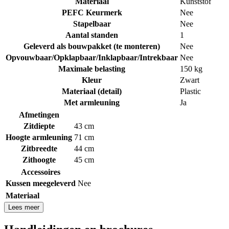
Materiaal
Kunststof
PEFC Keurmerk
Nee
Stapelbaar
Nee
Aantal standen
1
Geleverd als bouwpakket (te monteren)
Nee
Opvouwbaar/Opklapbaar/Inklapbaar/Intrekbaar
Nee
Maximale belasting
150 kg
Kleur
Zwart
Materiaal (detail)
Plastic
Met armleuning
Ja
Afmetingen
Zitdiepte
43 cm
Hoogte armleuning
71 cm
Zitbreedte
44 cm
Zithoogte
45 cm
Accessoires
Kussen meegeleverd
Nee
Materiaal
Lees meer