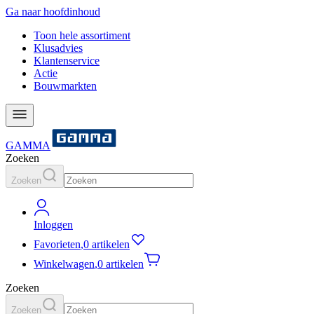
Ga naar hoofdinhoud
Toon hele assortiment
Klusadvies
Klantenservice
Actie
Bouwmarkten
GAMMA
Zoeken
Zoeken
Inloggen
Favorieten
,
0 artikelen
Winkelwagen
,
0 artikelen
Zoeken
Zoeken