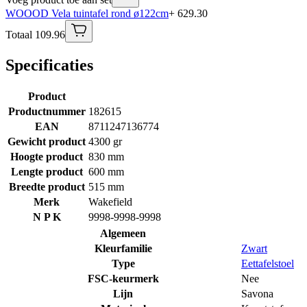
WOOOD Vela tuintafel rond ø122cm
+ 629.30
Totaal 109.96
Specificaties
Product
Productnummer
182615
EAN
8711247136774
Gewicht product
4300 gr
Hoogte product
830 mm
Lengte product
600 mm
Breedte product
515 mm
Merk
Wakefield
N P K
9998-9998-9998
Algemeen
Kleurfamilie
Zwart
Type
Eettafelstoel
FSC-keurmerk
Nee
Lijn
Savona