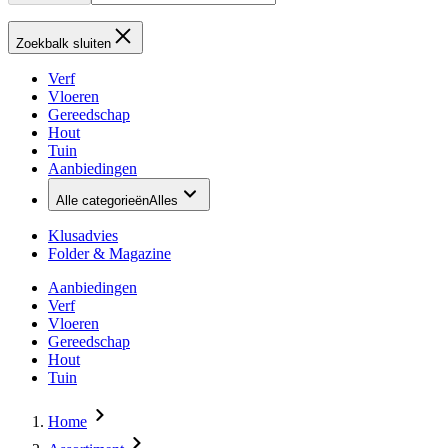
Zoekbalk sluiten
Verf
Vloeren
Gereedschap
Hout
Tuin
Aanbiedingen
Alle categorieën
Alles
Klusadvies
Folder & Magazine
Aanbiedingen
Verf
Vloeren
Gereedschap
Hout
Tuin
Home