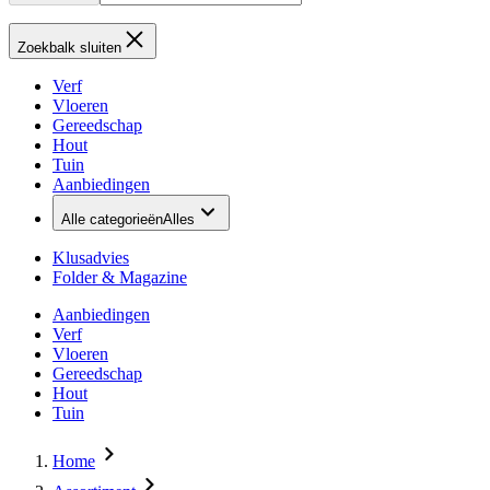
Zoekbalk sluiten
Verf
Vloeren
Gereedschap
Hout
Tuin
Aanbiedingen
Alle categorieën
Alles
Klusadvies
Folder & Magazine
Aanbiedingen
Verf
Vloeren
Gereedschap
Hout
Tuin
Home