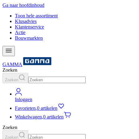
Ga naar hoofdinhoud
Toon hele assortiment
Klusadvies
Klantenservice
Actie
Bouwmarkten
GAMMA
Zoeken
Zoeken
Inloggen
Favorieten
,
0 artikelen
Winkelwagen
,
0 artikelen
Zoeken
Zoeken