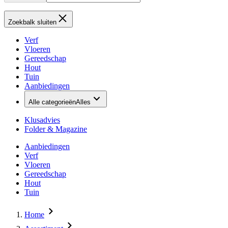
Zoekbalk sluiten
Verf
Vloeren
Gereedschap
Hout
Tuin
Aanbiedingen
Alle categorieën
Alles
Klusadvies
Folder & Magazine
Aanbiedingen
Verf
Vloeren
Gereedschap
Hout
Tuin
Home