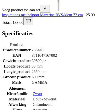
Voeg product toe aan set
Inspirations meubelpoot Mazerine RVS-kleur 72 cm
+ 25.99
Totaal 133.00
Specificaties
Product
Productnummer
285440
EAN
8711647167002
Gewicht product
39600 gr
Hoogte product
38 mm
Lengte product
2650 mm
Breedte product
600 mm
Merk
GAMMA
Algemeen
Kleurfamilie
Zwart
Materiaal
Hout - bewerkt
Afwerking
Gelamineerd
Kleur
Antraciet