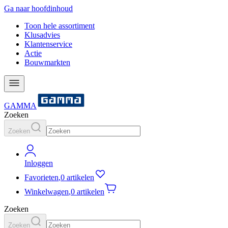
Ga naar hoofdinhoud
Toon hele assortiment
Klusadvies
Klantenservice
Actie
Bouwmarkten
GAMMA
Zoeken
Zoeken
Inloggen
Favorieten
,
0 artikelen
Winkelwagen
,
0 artikelen
Zoeken
Zoeken