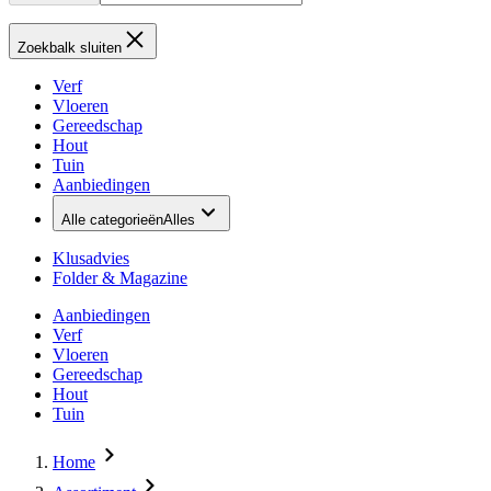
Zoekbalk sluiten
Verf
Vloeren
Gereedschap
Hout
Tuin
Aanbiedingen
Alle categorieën
Alles
Klusadvies
Folder & Magazine
Aanbiedingen
Verf
Vloeren
Gereedschap
Hout
Tuin
Home