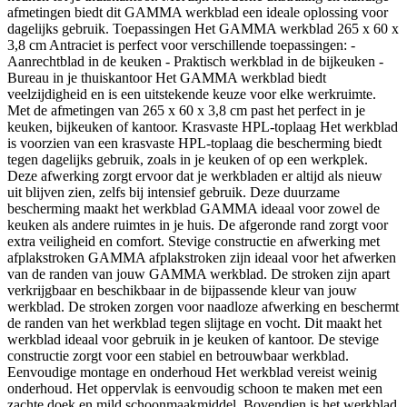
afmetingen biedt dit GAMMA werkblad een ideale oplossing voor
dagelijks gebruik. Toepassingen Het GAMMA werkblad 265 x 60 x
3,8 cm Antraciet is perfect voor verschillende toepassingen: -
Aanrechtblad in de keuken - Praktisch werkblad in de bijkeuken -
Bureau in je thuiskantoor Het GAMMA werkblad biedt
veelzijdigheid en is een uitstekende keuze voor elke werkruimte.
Met de afmetingen van 265 x 60 x 3,8 cm past het perfect in je
keuken, bijkeuken of kantoor. Krasvaste HPL-toplaag Het werkblad
is voorzien van een krasvaste HPL-toplaag die bescherming biedt
tegen dagelijks gebruik, zoals in je keuken of op een werkplek.
Deze afwerking zorgt ervoor dat je werkbladen er altijd als nieuw
uit blijven zien, zelfs bij intensief gebruik. Deze duurzame
bescherming maakt het werkblad GAMMA ideaal voor zowel de
keuken als andere ruimtes in je huis. De afgeronde rand zorgt voor
extra veiligheid en comfort. Stevige constructie en afwerking met
afplakstroken GAMMA afplakstroken zijn ideaal voor het afwerken
van de randen van jouw GAMMA werkblad. De stroken zijn apart
verkrijgbaar en beschikbaar in de bijpassende kleur van jouw
werkblad. De stroken zorgen voor naadloze afwerking en beschermt
de randen van het werkblad tegen slijtage en vocht. Dit maakt het
werkblad ideaal voor gebruik in je keuken of kantoor. De stevige
constructie zorgt voor een stabiel en betrouwbaar werkblad.
Eenvoudige montage en onderhoud Het werkblad vereist weinig
onderhoud. Het oppervlak is eenvoudig schoon te maken met een
zachte doek en mild schoonmaakmiddel. Bovendien is het werkblad