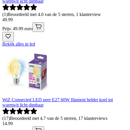
warmwit licht dimbaar
(
1
)
Beoordeeld met 4.0 van de 5 sterren, 1 klantreview
49
.
99
Prijs: 49.99 euro
Bekijk alles in led
WiZ Connected LED peer E27 60W filament helder koel tot
warmwit licht dimbaar
(
17
)
Beoordeeld met 4.7 van de 5 sterren, 17 klantreviews
14
.
99