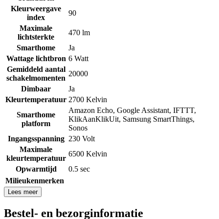
Kleurweergave
90
index
Maximale
470 lm
lichtsterkte
Smarthome
Ja
Wattage lichtbron
6 Watt
Gemiddeld aantal
20000
schakelmomenten
Dimbaar
Ja
Kleurtemperatuur
2700 Kelvin
Amazon Echo
,
Google Assistant
,
IFTTT
,
Smarthome
KlikAanKlikUit
,
Samsung SmartThings
,
platform
Sonos
Ingangsspanning
230 Volt
Maximale
6500 Kelvin
kleurtemperatuur
Opwarmtijd
0.5 sec
Milieukenmerken
Lees meer
Bestel- en bezorginformatie