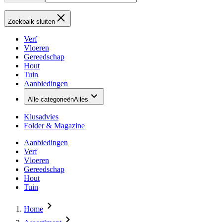
Zoekbalk sluiten
Verf
Vloeren
Gereedschap
Hout
Tuin
Aanbiedingen
Alle categorieën
Alles
Klusadvies
Folder & Magazine
Aanbiedingen
Verf
Vloeren
Gereedschap
Hout
Tuin
Home