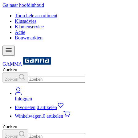
Ga naar hoofdinhoud
Toon hele assortiment
Klusadvies
Klantenservice
Actie
Bouwmarkten
GAMMA
Zoeken
Zoeken
Inloggen
Favorieten
,
0 artikelen
Winkelwagen
,
0 artikelen
Zoeken
Zoeken