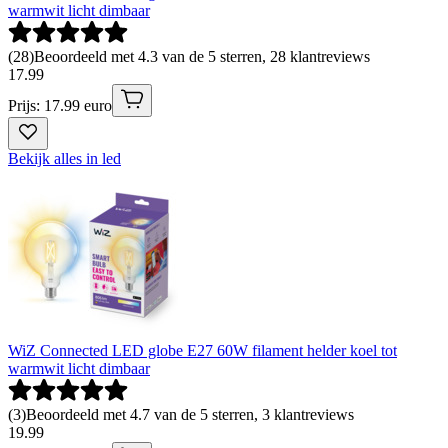
warmwit licht dimbaar
(
28
)
Beoordeeld met 4.3 van de 5 sterren, 28 klantreviews
17
.
99
Prijs: 17.99 euro
Bekijk alles in led
WiZ Connected LED globe E27 60W filament helder koel tot
warmwit licht dimbaar
(
3
)
Beoordeeld met 4.7 van de 5 sterren, 3 klantreviews
19
.
99