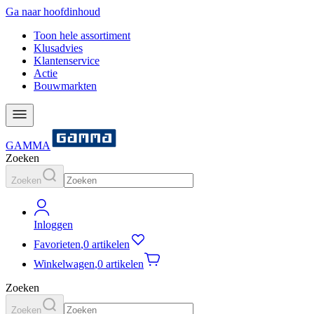
Ga naar hoofdinhoud
Toon hele assortiment
Klusadvies
Klantenservice
Actie
Bouwmarkten
GAMMA
Zoeken
Zoeken
Inloggen
Favorieten
,
0 artikelen
Winkelwagen
,
0 artikelen
Zoeken
Zoeken