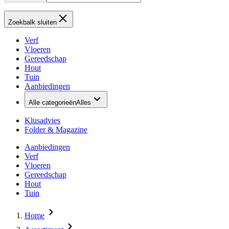
Zoekbalk sluiten
Verf
Vloeren
Gereedschap
Hout
Tuin
Aanbiedingen
Alle categorieën
Alles
Klusadvies
Folder & Magazine
Aanbiedingen
Verf
Vloeren
Gereedschap
Hout
Tuin
Home