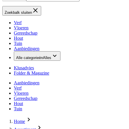
Zoekbalk sluiten
Verf
Vloeren
Gereedschap
Hout
Tuin
Aanbiedingen
Alle categorieën
Alles
Klusadvies
Folder & Magazine
Aanbiedingen
Verf
Vloeren
Gereedschap
Hout
Tuin
Home