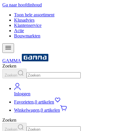
Ga naar hoofdinhoud
Toon hele assortiment
Klusadvies
Klantenservice
Actie
Bouwmarkten
GAMMA
Zoeken
Zoeken
Inloggen
Favorieten
,
0 artikelen
Winkelwagen
,
0 artikelen
Zoeken
Zoeken