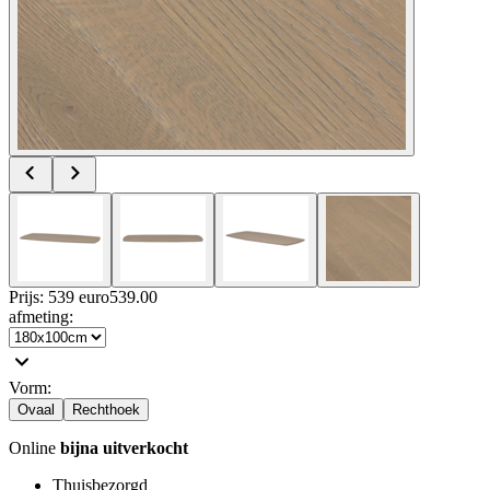
Prijs: 539 euro
539
.
00
afmeting
:
Vorm
:
Ovaal
Rechthoek
Online
bijna uitverkocht
Thuisbezorgd