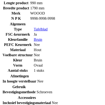
Lengte product
990 mm
Breedte product
1790 mm
Merk
WOOOD
N P K
9998-9998-9998
Algemeen
Type
Tafelblad
FSC-keurmerk
Ja
Kleurfamilie
Bruin
PEFC Keurmerk
Nee
Materiaal
Hout
Voelbare structuur
Nee
Kleur
Bruin
Vorm
Ovaal
Aantal stuks
1 stuks
Afmetingen
In hoogte verstelbaar
Nee
Gebruik
Bevestigingsmethode
Schroeven
Accessoires
Inclusief bevestigingsmateriaal
Nee