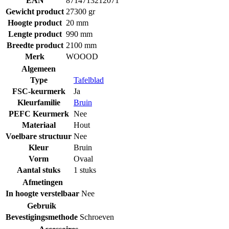
EAN
8714713212071
Gewicht product
27300 gr
Hoogte product
20 mm
Lengte product
990 mm
Breedte product
2100 mm
Merk
WOOOD
Algemeen
Type
Tafelblad
FSC-keurmerk
Ja
Kleurfamilie
Bruin
PEFC Keurmerk
Nee
Materiaal
Hout
Voelbare structuur
Nee
Kleur
Bruin
Vorm
Ovaal
Aantal stuks
1 stuks
Afmetingen
In hoogte verstelbaar
Nee
Gebruik
Bevestigingsmethode
Schroeven