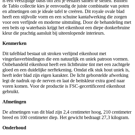
is een veelzijdige basis om zelf je eettafel samen te stellen. Binnen
de Tablo collectie kies je eenvoudig de juiste combinatie van poten
en afmetingen om je ideale tafel te creëren. Dit royale ovale blad
heeft een stijlvolle vorm en een schuine kantafwerking die zorgen
voor een verfijnde en moderne uitstraling. Door de behandeling met
een beits op waterbasis krijgt het eikenhout een diepe donkerbruine
kleur die prachtig aansluit bij uiteenlopende interieurs.
Kenmerken
Dit tafelblad bestaat uit stroken verlijmd eikenhout met
vingerlasverbindingen die een natuurlijk en uniek patroon vormen.
Onbehandeld eikenhout heeft een lichtbruine tint met een zachtgele
gloed en een duidelijke nerftekening. Omdat elk stuk hout uniek is,
heeft ieder blad zijn eigen karakter. De licht geborstelde afwerking
legt de nadruk op de nerven en laat de beitskleur extra goed naar
voren komen. Voor de productie is FSC-gecertificeerd eikenhout
gebruikt.
Afmetingen
De afmetingen van dit blad zijn 2,4 centimeter hoog, 210 centimeter
breed en 100 centimeter diep. Het gewicht bedraagt 27,3 kilogram.
Onderhoud