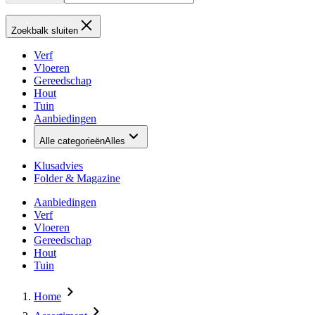
Zoekbalk sluiten
Verf
Vloeren
Gereedschap
Hout
Tuin
Aanbiedingen
Alle categorieën
Alles
Klusadvies
Folder & Magazine
Aanbiedingen
Verf
Vloeren
Gereedschap
Hout
Tuin
Home