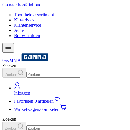
Ga naar hoofdinhoud
Toon hele assortiment
Klusadvies
Klantenservice
Actie
Bouwmarkten
GAMMA
Zoeken
Zoeken
Inloggen
Favorieten
,
0 artikelen
Winkelwagen
,
0 artikelen
Zoeken
Zoeken