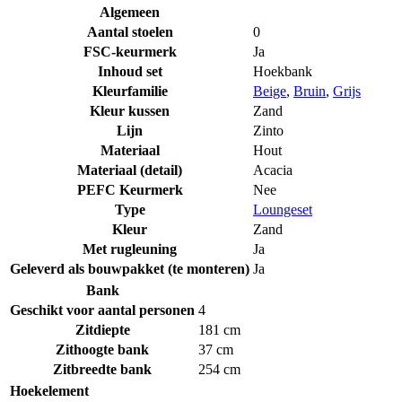
Algemeen
Aantal stoelen
0
FSC-keurmerk
Ja
Inhoud set
Hoekbank
Kleurfamilie
Beige
,
Bruin
,
Grijs
Kleur kussen
Zand
Lijn
Zinto
Materiaal
Hout
Materiaal (detail)
Acacia
PEFC Keurmerk
Nee
Type
Loungeset
Kleur
Zand
Met rugleuning
Ja
Geleverd als bouwpakket (te monteren)
Ja
Bank
Geschikt voor aantal personen
4
Zitdiepte
181 cm
Zithoogte bank
37 cm
Zitbreedte bank
254 cm
Hoekelement