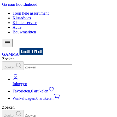
Ga naar hoofdinhoud
Toon hele assortiment
Klusadvies
Klantenservice
Actie
Bouwmarkten
GAMMA
Zoeken
Zoeken
Inloggen
Favorieten
,
0 artikelen
Winkelwagen
,
0 artikelen
Zoeken
Zoeken