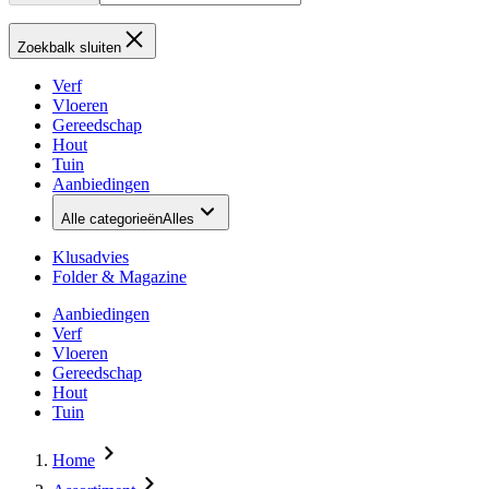
Zoekbalk sluiten
Verf
Vloeren
Gereedschap
Hout
Tuin
Aanbiedingen
Alle categorieën
Alles
Klusadvies
Folder & Magazine
Aanbiedingen
Verf
Vloeren
Gereedschap
Hout
Tuin
Home