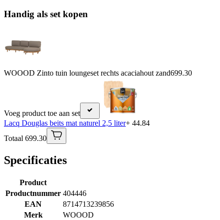
Handig als set kopen
WOOOD Zinto tuin loungeset rechts acaciahout zand
699.30
Voeg product toe aan set
Lacq Douglas beits mat naturel 2,5 liter
+ 44.84
Totaal 699.30
Specificaties
Product
Productnummer
404446
EAN
8714713239856
Merk
WOOOD