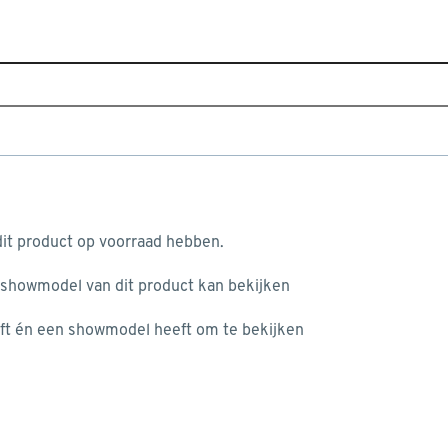
Alle producten voor een kl
aan je winkelwagen
it product op voorraad hebben.
 showmodel van dit product kan bekijken
n je winkelwagen:
ft én een showmodel heeft om te bekijken
misgegaan...