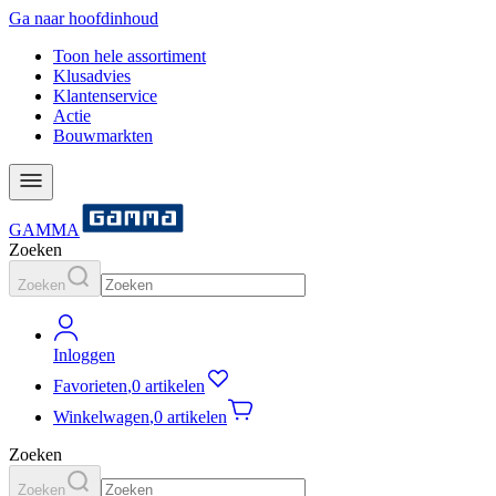
Ga naar hoofdinhoud
Toon hele assortiment
Klusadvies
Klantenservice
Actie
Bouwmarkten
GAMMA
Zoeken
Zoeken
Inloggen
Favorieten
,
0 artikelen
Winkelwagen
,
0 artikelen
Zoeken
Zoeken