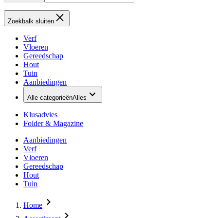
Zoekbalk sluiten
Verf
Vloeren
Gereedschap
Hout
Tuin
Aanbiedingen
Alle categorieën
Alles
Klusadvies
Folder & Magazine
Aanbiedingen
Verf
Vloeren
Gereedschap
Hout
Tuin
Home