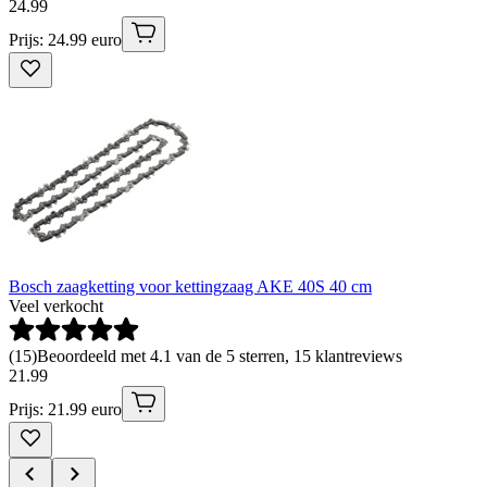
24
.
99
Prijs: 24.99 euro
Bosch zaagketting voor kettingzaag AKE 40S 40 cm
Veel verkocht
(
15
)
Beoordeeld met 4.1 van de 5 sterren, 15 klantreviews
21
.
99
Prijs: 21.99 euro