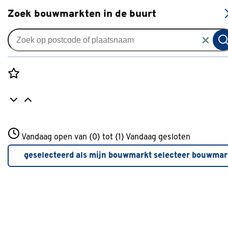
S
Zoek bouwmarkten in de buurt
Fietsaccessoires & onderdelen
Verkrijgbaarheid
Rozenstraat 3
Vandaag open van {0} tot {1}
Vandaag gesloten
3772JH Amersfoort
Verkrijgbaarheid
+31 01234567
geselecteerd als mijn bouwmarkt
selecteer bouwmar
Meer over deze bouwmarkt
Je ziet alleen de filters die werken voor de producten die i
de lijst staan. Bij Gamma kan je filteren op
- Online kopen
- Op voorraad bij je geselecteerde bouwmarkt