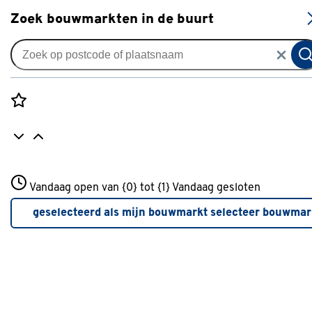
S
Zoek bouwmarkten in de buurt
Plaatmateriaal
Verkrijgbaarheid
Rozenstraat 3
Vandaag open van {0} tot {1}
Vandaag gesloten
3772JH Amersfoort
Verkrijgbaarheid
+31 01234567
geselecteerd als mijn bouwmarkt
selecteer bouwmar
Meer over deze bouwmarkt
Je ziet alleen de filters die werken voor de producten die i
de lijst staan. Bij Gamma kan je filteren op
- Online kopen
- Op voorraad bij je geselecteerde bouwmarkt