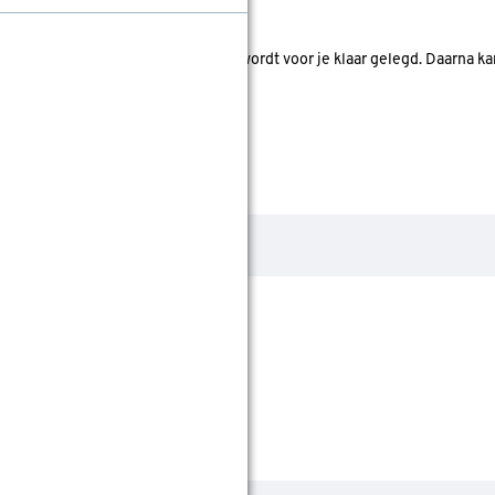
nde bouwmarkten bekijken.
d. Je betaalt online en het product wordt voor je klaar gelegd. Daarna k