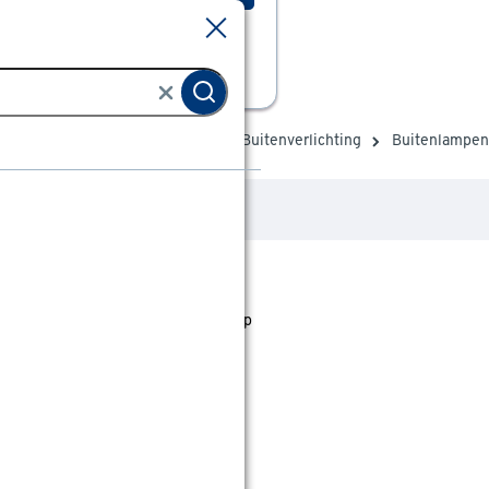
Sluiten
Sluiten
ng & beveiliging
Verlichting
Buitenverlichting
Buitenlampen
jst staan. Bij Gamma kan je filteren op