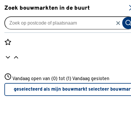
S
Zoek bouwmarkten in de buurt
Gereedschap
Categorie
Rozenstraat 3
Vandaag open van {0} tot {1}
Vandaag gesloten
3772JH Amersfoort
Accu's & snelladers
(96)
+31 01234567
geselecteerd als mijn bouwmarkt
selecteer bouwmar
Meer over deze bouwmarkt
Beitels
(17)
Bits en bitsets
(159)
Boormachine opzetstukken
(29)