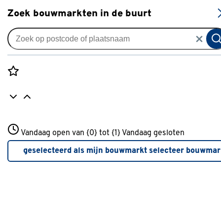
S
Zoek bouwmarkten in de buurt
Raamdecoratie
Maatwerk
Rozenstraat 3
Vandaag open van {0} tot {1}
Vandaag gesloten
3772JH Amersfoort
Op maat maken
+31 01234567
geselecteerd als mijn bouwmarkt
selecteer bouwmar
Wij hebben twee soorten producten in ons assortiment:
Meer over deze bouwmarkt
Producten die klaar zijn om direct op te worden gehangen
én producten die je kunt laten inkorten of volledig op maat
kunt laten maken.