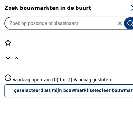
S
Zoek bouwmarkten in de buurt
Tuin
Categorie
Rozenstraat 3
Vandaag open van {0} tot {1}
Vandaag gesloten
3772JH Amersfoort
Bodembedekkers
(16)
+31 01234567
geselecteerd als mijn bouwmarkt
selecteer bouwmar
Meer over deze bouwmarkt
Grond & meststoffen
(180)
Ongediertebestrijding
(133)
Onkruidbestrijding
(80)