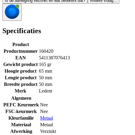
Is de aanlegring verzinkt en wat betekent dat?
Andere vraag...
Specificaties
Product
Productnummer
160420
EAN
5411387076413
Gewicht product
165 gr
Hoogte product
65 mm
Lengte product
50 mm
Breedte product
50 mm
Merk
Ledent
Algemeen
PEFC Keurmerk
Nee
FSC-keurmerk
Nee
Kleurfamilie
Metaal
Materiaal
Metaal
Afwerking
Verzinkt