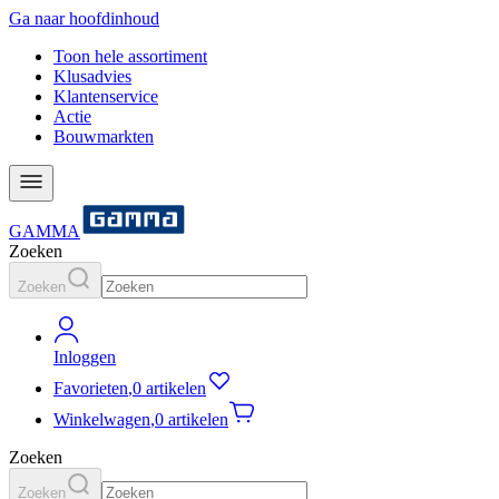
Ga naar hoofdinhoud
Toon hele assortiment
Klusadvies
Klantenservice
Actie
Bouwmarkten
GAMMA
Zoeken
Zoeken
Inloggen
Favorieten
,
0 artikelen
Winkelwagen
,
0 artikelen
Zoeken
Zoeken