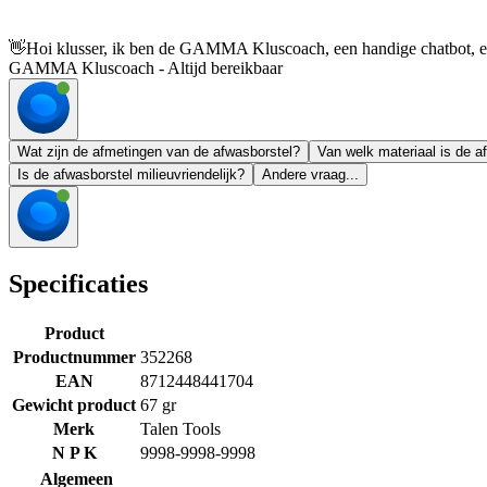
👋
Hoi klusser, ik ben de GAMMA Kluscoach, een handige chatbot, en 
GAMMA Kluscoach - Altijd bereikbaar
Wat zijn de afmetingen van de afwasborstel?
Van welk materiaal is de 
Is de afwasborstel milieuvriendelijk?
Andere vraag...
Specificaties
Product
Productnummer
352268
EAN
8712448441704
Gewicht product
67 gr
Merk
Talen Tools
N P K
9998-9998-9998
Algemeen