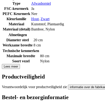
Type
Afwasborstel
FSC-keurmerk
Ja
PEFC Keurmerk
Nee
Kleurfamilie
Hout
,
Zwart
Materiaal
Kunststof
,
Plantaardig
Materiaal (detail)
Bamboe
,
Nylon
Afmetingen
Diameter steel
20 cm
Werkzame breedte
8 cm
Technische kenmerken
Maximale breedte
80 cm
Soort vezel
Nylon
Lees meer
Productveiligheid
Verantwoordelijk voor productveiligheid zie
informatie over de fabrika
Bestel- en bezorginformatie