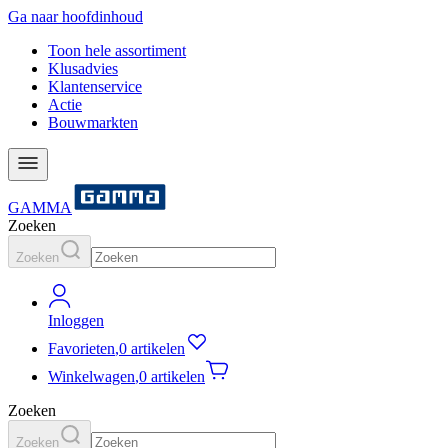
Ga naar hoofdinhoud
Toon hele assortiment
Klusadvies
Klantenservice
Actie
Bouwmarkten
GAMMA
Zoeken
Zoeken
Inloggen
Favorieten
,
0 artikelen
Winkelwagen
,
0 artikelen
Zoeken
Zoeken