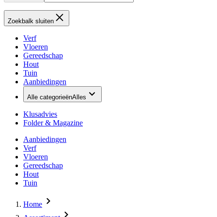
Zoekbalk sluiten
Verf
Vloeren
Gereedschap
Hout
Tuin
Aanbiedingen
Alle categorieën
Alles
Klusadvies
Folder & Magazine
Aanbiedingen
Verf
Vloeren
Gereedschap
Hout
Tuin
Home