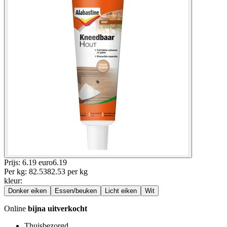
Prijs: 6.19 euro
6
.
19
Per
kg
:
82.53
82.53
per
kg
kleur
:
Donker eiken
Essen/beuken
Licht eiken
Wit
Online
bijna uitverkocht
Thuisbezorgd