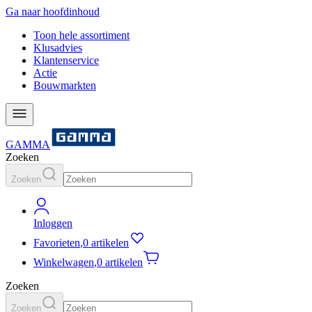
Ga naar hoofdinhoud
Toon hele assortiment
Klusadvies
Klantenservice
Actie
Bouwmarkten
GAMMA
Zoeken
Zoeken
Inloggen
Favorieten
,
0 artikelen
Winkelwagen
,
0 artikelen
Zoeken
Zoeken