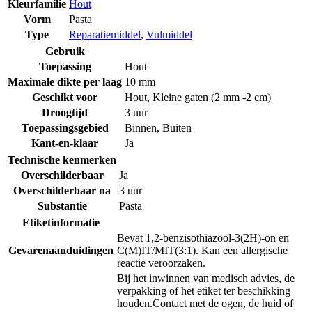
Kleurfamilie
Hout
Vorm
Pasta
Type
Reparatiemiddel
,
Vulmiddel
Gebruik
Toepassing
Hout
Maximale dikte per laag
10 mm
Geschikt voor
Hout
,
Kleine gaten (2 mm -2 cm)
Droogtijd
3 uur
Toepassingsgebied
Binnen
,
Buiten
Kant-en-klaar
Ja
Technische kenmerken
Overschilderbaar
Ja
Overschilderbaar na
3 uur
Substantie
Pasta
Etiketinformatie
Bevat 1,2-benzisothiazool-3(2H)-on en
Gevarenaanduidingen
C(M)IT/MIT(3:1). Kan een allergische
reactie veroorzaken.
Bij het inwinnen van medisch advies, de
verpakking of het etiket ter beschikking
houden.
Contact met de ogen, de huid of