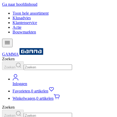
Ga naar hoofdinhoud
Toon hele assortiment
Klusadvies
Klantenservice
Actie
Bouwmarkten
GAMMA
Zoeken
Zoeken
Inloggen
Favorieten
,
0 artikelen
Winkelwagen
,
0 artikelen
Zoeken
Zoeken