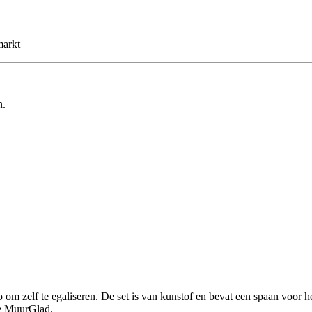
markt
n.
om zelf te egaliseren. De set is van kunstof en bevat een spaan voor h
ne MuurGlad.