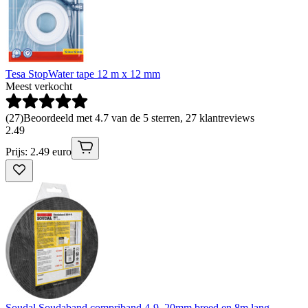
Tesa StopWater tape 12 m x 12 mm
Meest verkocht
(
27
)
Beoordeeld met 4.7 van de 5 sterren, 27 klantreviews
2
.
49
Prijs: 2.49 euro
Soudal Soudaband compriband 4-9, 20mm breed en 8m lang