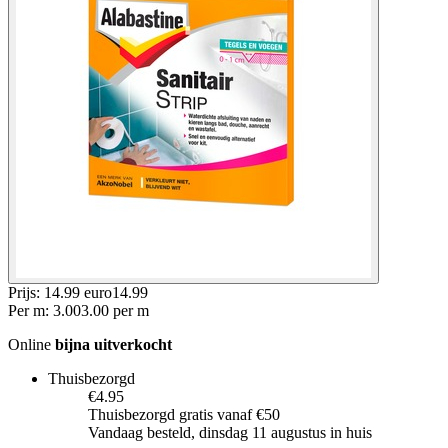
Prijs: 14.99 euro
14
.
99
Per
m
:
3.00
3.00
per
m
Online
bijna uitverkocht
Thuisbezorgd
€4.95
Thuisbezorgd gratis vanaf €50
Vandaag besteld, dinsdag 11 augustus in huis