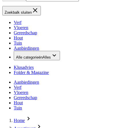
Zoekbalk sluiten
Verf
Vloeren
Gereedschap
Hout
Tuin
Aanbiedingen
Alle categorieën
Alles
Klusadvies
Folder & Magazine
Aanbiedingen
Verf
Vloeren
Gereedschap
Hout
Tuin
Home