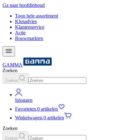
Ga naar hoofdinhoud
Toon hele assortiment
Klusadvies
Klantenservice
Actie
Bouwmarkten
GAMMA
Zoeken
Zoeken
Inloggen
Favorieten
,
0 artikelen
Winkelwagen
,
0 artikelen
Zoeken
Zoeken