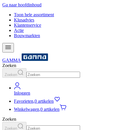
Ga naar hoofdinhoud
Toon hele assortiment
Klusadvies
Klantenservice
Actie
Bouwmarkten
GAMMA
Zoeken
Zoeken
Inloggen
Favorieten
,
0 artikelen
Winkelwagen
,
0 artikelen
Zoeken
Zoeken