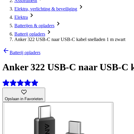
Assortiment
Elektra, verlichting & beveiliging
Elektra
Batterijen & opladers
Batterij opladers
Anker 322 USB-C naar USB-C kabel snelladen 1 m zwart
Batterij opladers
Anker 322 USB-C naar USB-C ka
Opslaan in Favorieten